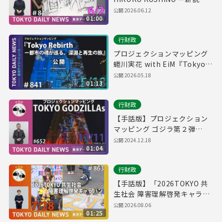
真説 コシノヒロコ—』展 開会
公開
2026.06.12
01:00
セレモニー（令和8年6月2日
東京デイリーニュース
行財政
No.846）
プロジェクションマッピング
蜷川実花 with EiM『Tokyo
Rebirth ー都市の魂が巡る、
公開
2026.05.18
01:13
深淵と再生の旅』公開！（令
和8年5月18日 東京デイリーニ
行財政
ュース No.841）
【手話版】プロジェクション
マッピング ゴジラ第２弾
「TOKYO GODZILLAs」（令
公開
2024.12.18
01:04
和6年12月11日 東京デイリー
ニュース No.652）
行財政
【手話版】「2026TOKYO 共
生社会 障害理解啓発キャラバ
ン」スタート！（令和8年7月
公開
2026.08.06
01:25
28日 東京デイリーニュース