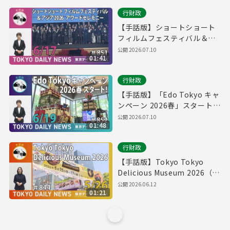
No.863）
行財政
【手話版】ショートショート
フィルムフェスティバル＆ア
ジア2026 アワードセレモニー
公開
2026.07.10
01:41
（令和8年6月17日 東京デイリ
ーニュース No.851）
行財政
【手話版】「Edo Tokyo キャ
ンペーン 2026春」スタート！
（令和8年6月17日 東京デイリ
公開
2026.07.10
01:48
ーニュース No.852）
行財政
【手話版】Tokyo Tokyo
Delicious Museum 2026（令
和8年5月26日 東京デイリーニ
公開
2026.06.12
01:21
ュース No.844）