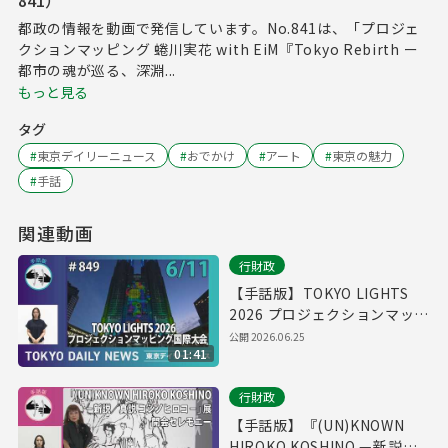
841）
都政の情報を動画で発信しています。No.841は、「プロジェ
クションマッピング 蜷川実花 with EiM『Tokyo Rebirth ー
都市の魂が巡る、深淵...
もっと見る
タグ
#
東京デイリーニュース
#
おでかけ
#
アート
#
東京の魅力
#
手話
関連動画
行財政
【手話版】TOKYO LIGHTS
2026 プロジェクションマッピ
ング国際大会（令和8年6月11
公開
2026.06.25
01:41
日 東京デイリーニュース
No.849）
行財政
【手話版】『(UN)KNOWN
HIROKO KOSHINO —新説／