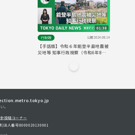
01:38
公開
2024.08.14
行財政
【手話版】令和６年能登半島地震被
災地等 知事行政視察（令和6年8月6
日 東京デイリーニュース No.581）
tion.metro.tokyo.jp
さい。
方針
投稿コーナー
表)
法人番号8000020130001
erved.