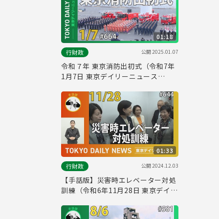
01:18
公開
2025.01.07
行財政
令和７年 東京消防出初式（令和7年
1月7日 東京デイリーニュース
No.664）
01:33
公開
2024.12.03
行財政
【手話版】災害時エレベーター対処
訓練（令和6年11月28日 東京デイリ
ーニュース No.644）