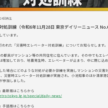
524回再生
処訓練（令和6年11月28日 東京デイリーニュース No.6
しています。
4日に行われた「災害時エレベーター対処訓練」についてお知らせします
 万人の都民がマンション等の共同住宅に住んでいます。その中でもエレ
は増加しており、地震発生時、エレベーターが止まり、中に閉じ込
した場合にどのような対処が必要か訓練を実施しマンションの災害
4日、災害時エレベーター対処訓練が実施され、小池知事のほか清家港
が参加しました。
」最新版はこちらから
tro.tokyo.lg.jp/special/daily-news/
」手話版はこちらから