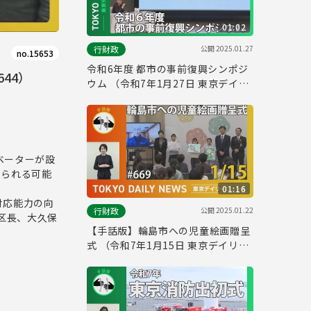
01:02
公開
2025.01.27
行財政
no.15653
令和6年度 都市の事前復興シンポジ
44）
ウム （令和7年1月27日 東京デイリ
ーニュース No.676）
。
ベーターが設
められる可能
01:16
対応能力の向
公開
2025.01.22
行財政
区長、大久保
【手話版】輪島市への児童絵画贈呈
式 （令和7年1月15日 東京デイリー
ニュース No.669）