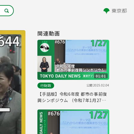
関連動画
01:01
公開
2025.02.04
行財政
【手話版】令和6年度 都市の事前復
興シンポジウム （令和7年1月27日
東京デイリーニュース No.676）