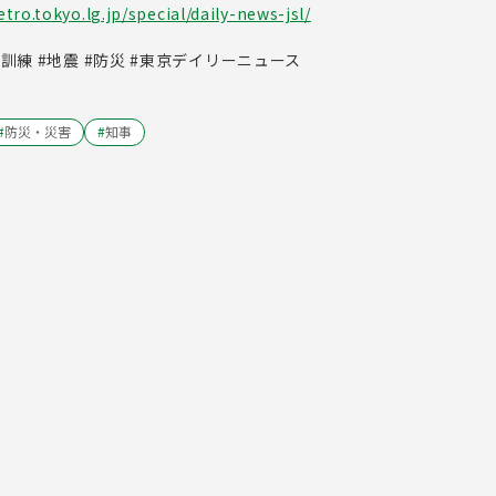
ro.tokyo.lg.jp/special/daily-news-jsl/
#訓練 #地震 #防災 #東京デイリーニュース
#
防災・災害
#
知事