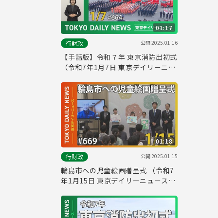
01:17
公開
2025.01.16
行財政
【手話版】令和７年 東京消防出初式
（令和7年1月7日 東京デイリーニュ
ース No.664）
01:18
公開
2025.01.15
行財政
輪島市への児童絵画贈呈式 （令和7
年1月15日 東京デイリーニュース
No.669）