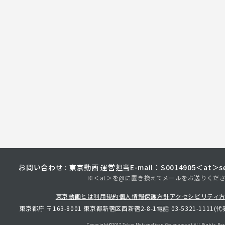
お問い合わせ : 東京動画 運営担当
E-mail：S0014905＜at＞sec
※＜at＞を@に置き換えてメールをお送りくだ
東京動画とは
利用規約
個人情報保護方針
アクセシビリティ
東京都庁 〒163-8001 東京都新宿区西新宿2-8-1
電話 03-5321-1111(代
Copyright©︎2017 Tokyo Metropolitan
Government.All Rights Res