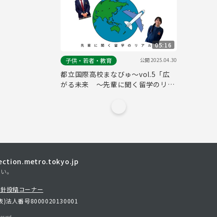
05:16
公開
2025.04.30
子供・若者・教育
都立国際高校まなびゅ～vol.5「広
がる未来 〜先輩に聞く留学のリア
ル〜」
tion.metro.tokyo.jp
さい。
方針
投稿コーナー
表)
法人番号8000020130001
erved.