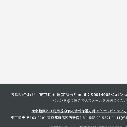
お問い合わせ : 東京動画 運営担当
E-mail：S0014905＜at＞sec
※＜at＞を@に置き換えてメールをお送りくだ
東京動画とは
利用規約
個人情報保護方針
アクセシビリティ
東京都庁 〒163-8001 東京都新宿区西新宿2-8-1
電話 03-5321-1111(代
Copyright©︎2017 Tokyo Metropolitan
Government.All Rights Res