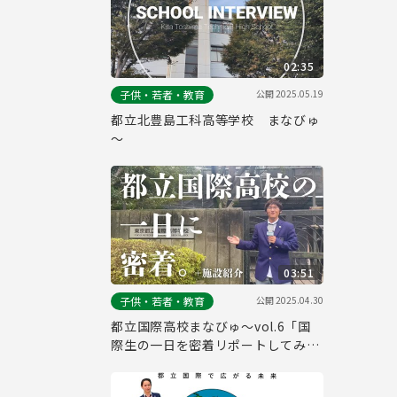
02:35
公開
2025.05.19
子供・若者・教育
都立北豊島工科高等学校 まなびゅ
～
03:51
公開
2025.04.30
子供・若者・教育
都立国際高校まなびゅ～vol.6「国
際生の一日を密着リポートしてみ
た！」