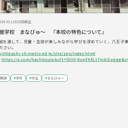
26.03.11
835回再生
援学校 まなびゅ～ 『本校の特色について』
組を通して、児童・生徒が楽しみながら学びを深めていく、八王子
ださい。
ojihigashi-sh.metro.ed.jp/site/zen/index.html
：
https://x.com/hachitoutoku?t=Othf-6onYhXLt7mkl1pggg&s
関連
#
学校
#
学生
#
まなびゅ～