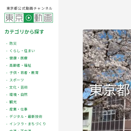
東京都公式動画チャンネル
カテゴリから探す
防災
くらし・住まい
健康・医療
高齢者・福祉
子供・若者・教育
スポーツ
文化・芸術
Play
環境・自然
観光
産業・仕事
デジタル・最新技術
インフラ・まちづくり
水道・下水道