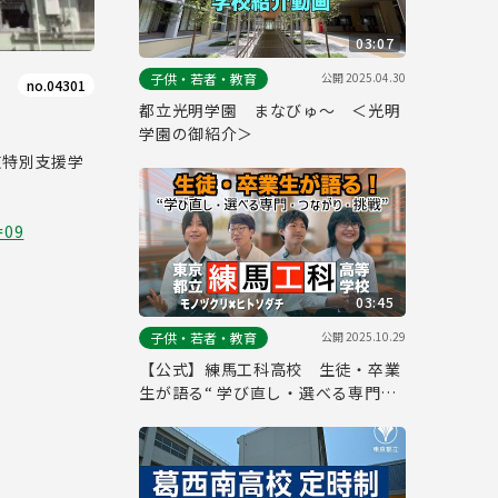
03:07
公開
2025.04.30
子供・若者・教育
no.04301
都立光明学園 まなびゅ～ ＜光明
学園の御紹介＞
東特別支援学
=09
03:45
公開
2025.10.29
子供・若者・教育
【公式】練馬工科高校 生徒・卒業
生が語る“ 学び直し・選べる専門・
つながり・挑戦”