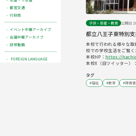
都営交通
行財政
子供・若者・教育
公開日 20
イベント中継アーカイブ
都立八王子東特別支
会議中継アーカイブ
本校で行われる様々な取
研修動画
校での学校生活をご覧く
本校HP：
https://hachi
FOREIGN LANGUAGE
本校X（旧ツイッター）
タグ
#
福祉
#
教育
#
障害者