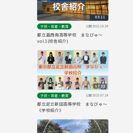
03:11
公開
2025.10.29
子供・若者・教育
都立葛西南高等学校 まなびゅ～
vol.1(校舎紹介)
07:32
公開
2025.07.24
子供・若者・教育
都立足立新田高等学校 まなびゅ～
《学校紹介》