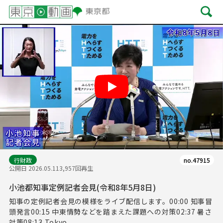
Play
行財政
no.47915
公開日 2026.05.11
3,957回再生
小池都知事定例記者会見(令和8年5月8日)
知事の定例記者会見の模様をライブ配信します。00:00 知事冒
頭発言00:15 中東情勢などを踏まえた課題への対策02:37 暑さ
対策08:13 Tokyo ...