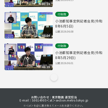
31:24
行財政
小池都知事定例記者会見(令和
8年6月5日)
公開
2026.06.08
48:04
行財政
小池都知事定例記者会見(令和
8年5月29日)
公開
2026.06.01
46:39
お問い合わせ : 東京動画 運営担当
E-mail：S0014905＜at＞section.metro.tokyo.jp
※＜at＞を@に置き換えてメールをお送りください。