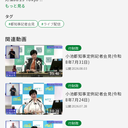
もっと見る
タグ
#
都知事記者会見
#
ライブ配信
関連動画
行財政
小池都知事定例記者会見(令和
8年7月31日)
公開
2026.08.03
35:40
行財政
小池都知事定例記者会見(令和
8年7月24日)
公開
2026.07.28
38:28
行財政