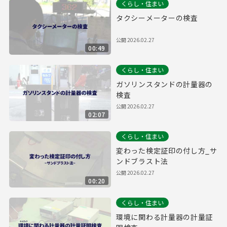
くらし・住まい
タクシーメーターの検査
公開
2026.02.27
00:49
くらし・住まい
ガソリンスタンドの計量器の
検査
公開
2026.02.27
02:07
くらし・住まい
変わった検定証印の付し方_サ
ンドブラスト法
公開
2026.02.27
00:20
くらし・住まい
環境に関わる計量器の計量証