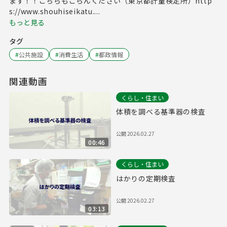
ます！！こちらもごらんください（東京都計量検定所）http
s://www.shouhiseikatu....
もっと見る
タグ
#
公共施設
#
消費生活
#
都政情報
関連動画
くらし・住まい
体積を調べる基準器の検査
公開
2026.02.27
00:46
くらし・住まい
はかりの定期検査
公開
2026.02.27
03:13