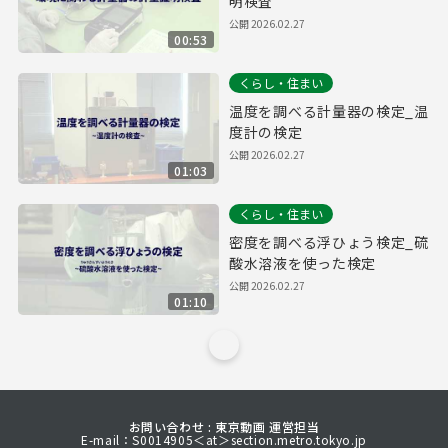
明検査
公開
2026.02.27
00:53
くらし・住まい
温度を調べる計量器の検定_温
度計の検定
公開
2026.02.27
01:03
くらし・住まい
密度を調べる浮ひょう検定_硫
酸水溶液を使った検定
公開
2026.02.27
01:10
お問い合わせ : 東京動画 運営担当
E-mail：S0014905＜at＞section.metro.tokyo.jp