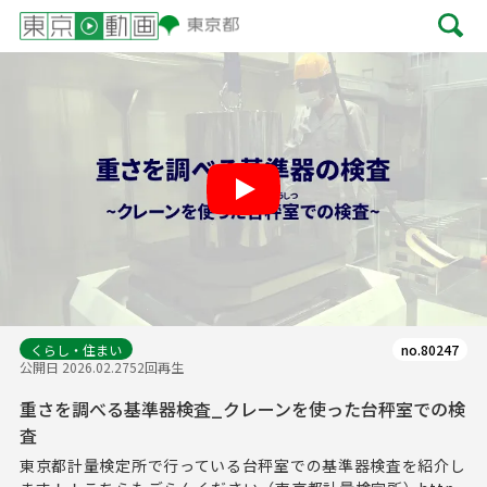
Play
くらし・住まい
no.80247
公開日 2026.02.27
52回再生
重さを調べる基準器検査_クレーンを使った台秤室での検
査
東京都計量検定所で行っている台秤室での基準器検査を紹介し