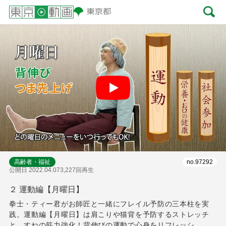
Play
高齢者・福祉
no.97292
公開日 2022.04.07
3,227回再生
２ 運動編【月曜日】
拳士・ティー君がお師匠と一緒にフレイル予防の三本柱を実
践。運動編【月曜日】は肩こりや猫背を予防するストレッチ
と、すねの筋力強化！背伸びの運動で心身をリフレッシ...