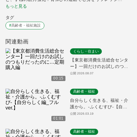
もっと見る
タグ
#
高齢者・福祉施設
関連動画
くらし・住まい
【東京都消費生活総合センタ
ー】一回だけのお試しのつも
りだったのに…定期購入編
公開
2026.08.07
00:15
高齢者・福祉
自分らしく生きる、福祉・介
護から。-ふくむすび-【自分
らしく編_フルver.】
公開
2026.03.19
01:01
高齢者・福祉