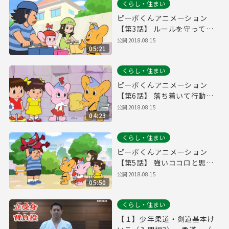
くらし・住まい
ピーポくんアニメーション
【第3話】 ルールを守って楽
しい自転車！の巻
公開
2018.08.15
05:21
くらし・住まい
ピーポくんアニメーション
【第6話】 落ち着いて行動す
る！の巻
公開
2018.08.15
04:23
くらし・住まい
ピーポくんアニメーション
【第5話】 強いココロと思い
やり！の巻
公開
2018.08.15
05:50
くらし・住まい
【１】少年柔道・剣道基本け