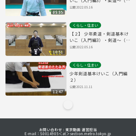
いこ（入門編3）・柔道～（教
養課・少年育成課）
公開
2022.05.16
05:55
くらし・住まい
【２】 少年柔道・剣道基本け
いこ（入門編3）・剣道～（教
養課・少年育成課）
公開
2022.05.16
10:51
くらし・住まい
少年剣道基本けいこ（入門編
２）
公開
2021.11.11
12:47
お問い合わせ : 東京動画 運営担当
E-mail：S0014905＜at＞section.metro.tokyo.jp