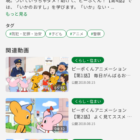
現。ついていっちゃダメ！助けて、ピーポくん！【第4話】で
は、「いかのおすし」を学びます。「いか」ない・...
もっと見る
タグ
#
防犯・犯罪・治安
#
子ども
#
アニメ
#
警察
関連動画
くらし・住まい
ピーポくんアニメーション
【第1話】 毎日がんばるおま
わりさん！の巻
公開
2018.08.15
05:55
くらし・住まい
ピーポくんアニメーション
【第2話】 よく見てススメ 青
信号！の巻
公開
2018.08.15
04:32