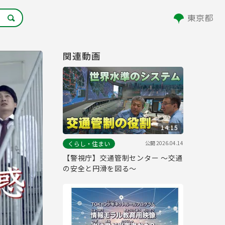
関連動画
14:15
公開
2026.04.14
くらし・住まい
【警視庁】交通管制センター ～交通
の安全と円滑を図る～