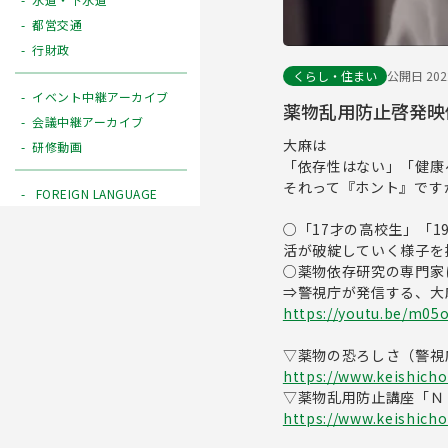
都営交通
行財政
くらし・住まい
公開日 2022
イベント中継アーカイブ
薬物乱用防止啓発映
会議中継アーカイブ
大麻は
研修動画
「依存性はない」「健康
それって『ホント』です
FOREIGN LANGUAGE
○「17才の高校生」「
活が破綻していく様子を
○薬物依存研究の専門家
⇒警視庁が発信する、大
https://youtu.be/m05
▽薬物の恐ろしさ（警
https://www.keishicho
▽薬物乱用防止講座「
https://www.keishicho