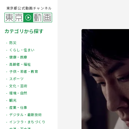
東京都公式動画チャンネル
カテゴリから探す
防災
くらし・住まい
健康・医療
高齢者・福祉
子供・若者・教育
スポーツ
文化・芸術
Play
環境・自然
観光
産業・仕事
デジタル・最新技術
インフラ・まちづくり
水道・下水道