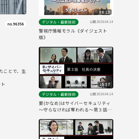
08:13
公開
2026.04.14
デジタル・最新技術
no.96356
警視庁情報モラル《ダイジェスト
版》
ったことで、生
ート
15:57
公開
2026.04.14
デジタル・最新技術
要(かなめ)はサイバーセキュリティ
～守らなければ奪われる～第３話
「社長の決意」(経営層向け)