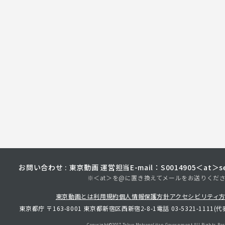
お問い合わせ : 東京動画 運営担当
E-mail：S0014905＜at＞sec
※＜at＞を@に置き換えてメールをお送りくだ
東京動画とは
利用規約
個人情報保護方針
アクセシビリティ
東京都庁 〒163-8001 東京都新宿区西新宿2-8-1
電話 03-5321-1111(代
Copyright©︎2017 Tokyo Metropolitan
Government.All Rights Res