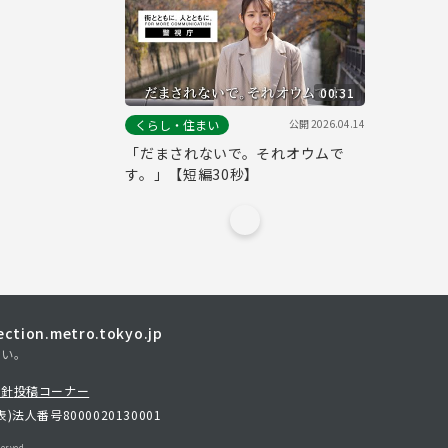
00:31
公開
2026.04.14
くらし・住まい
「だまされないで。それオウムで
す。」【短編30秒】
tion.metro.tokyo.jp
さい。
方針
投稿コーナー
表)
法人番号8000020130001
erved.