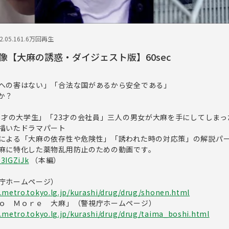
.05.16
1.6万回再生
像【大麻の誘惑・ダイジェスト版】60sec
への害はない」「合法な国があるから安全である」
か？
19才の大学生」「23才の会社員」三人の男女が大麻を手にしてしま
描いたドラマパート
による「大麻の依存性や危険性」「誘われた時の対応策」の解説パ
麻に特化した薬物乱用防止のための動画です。
o3IGZiJk
（本編）
視庁ホームページ）
.metro.tokyo.lg.jp/kurashi/drug/drug/shonen.html
Ｎｏ Ｍｏｒｅ 大麻」（警視庁ホームページ）
.metro.tokyo.lg.jp/kurashi/drug/drug/taima_boshi.html