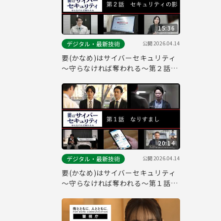
15:36
公開
2026.04.14
デジタル・最新技術
要(かなめ)はサイバーセキュリティ
～守らなければ奪われる～第２話
「セキュリティの影」(システム管
理者向け)
20:14
公開
2026.04.14
デジタル・最新技術
要(かなめ)はサイバーセキュリティ
～守らなければ奪われる～第１話
「なりすまし」(一般社員向け)