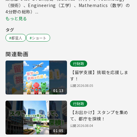
（技術）、Engineering（工学）、Mathematics（数学）の
4分野の総称）...
もっと見る
タグ
#
都星人
#
ショート
関連動画
行財政
【留学支援】挑戦を応援しま
す！
公開
2026.08.05
01:13
行財政
【お出かけ】スタンプを集め
て、都庁を探検！
公開
2026.08.04
01:05