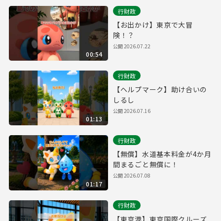
行財政
【お出かけ】東京で大冒
険！？
公開
2026.07.22
00:54
行財政
【ヘルプマーク】助け合いの
しるし
公開
2026.07.16
01:13
行財政
【無償】水道基本料金が4か月
間まるごと無償に！
公開
2026.07.08
01:17
行財政
【東京港】東京国際クルーズ