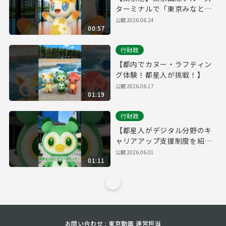
ターミナルで「東京みなと
祭」を開催！
公開
2026.06.24
00:57
行財政
【都内でカヌー・ラフティン
グ体験！都星人が挑戦！】
公開
2026.06.17
01:19
行財政
【都星人がデジタル分野のキ
ャリアアップ支援制度を紹
介】
公開
2026.06.01
01:11
お問い合わせ : 東京動画 運営担当