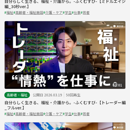
自分らしく生きる、福祉・介護から。-ふくむすび-【ミドルエイジ
編_30秒ver.】
#
福祉
#
高齢者・福祉施設
#
介護・ケア
#
学生
#
仕事
#
若者
01:01
高齢者・福祉
公開日 2026.03.19
50回再生
自分らしく生きる、福祉・介護から。-ふくむすび-【トレーダー編
_フルver.】
#
福祉
#
高齢者・福祉施設
#
介護・ケア
#
学生
#
仕事
#
若者