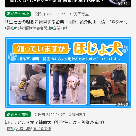
00:31
高齢者・福祉
公開日 2026.05.22
3.7万回再生
共生社会の理念に賛同する企業・団体_紹介動画（横・30秒ver.）
#
福祉
#
地域活動
#
障害者関連
#
企業向け
04:58
高齢者・福祉
公開日 2026.04.27
349回再生
知っていますか？補助犬（小学生向け・普及啓発用）
#
福祉
#
地域活動
#
障害者関連