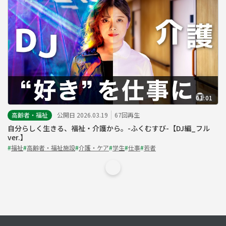
01:01
高齢者・福祉
公開日 2026.03.19
67回再生
自分らしく生きる、福祉・介護から。-ふくむすび-【DJ編_フル
ver.】
#
福祉
#
高齢者・福祉施設
#
介護・ケア
#
学生
#
仕事
#
若者