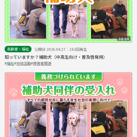
08:04
高齢者・福祉
公開日 2026.04.27
163回再生
知っていますか？補助犬（中高生向け・普及啓発用）
#
福祉
#
地域活動
#
障害者関連