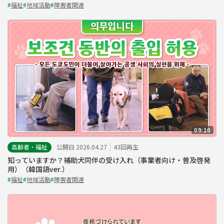
#
福祉
#
地域活動
#
障害者関連
09:10
高齢者・福祉
公開日 2026.04.27
43回再生
知っていますか？補助犬同伴の受け入れ（事業者向け・普及啓発
用）（韓国語ver.）
#
福祉
#
地域活動
#
障害者関連