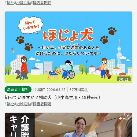
#
福祉
#
地域活動
#
障害者関連
00:21
高齢者・福祉
公開日 2026.03.23
57万回再生
知っていますか？補助犬（小中高生用・15秒ver.）
#
福祉
#
地域活動
#
障害者関連