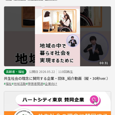
00:31
高齢者・福祉
公開日 2026.05.22
110回再生
共生社会の理念に賛同する企業・団体_紹介動画（縦・30秒ver.）
#
福祉
#
地域活動
#
障害者関連
#
企業向け