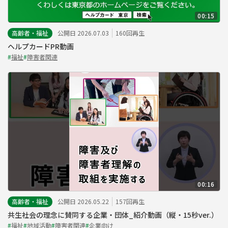
00:15
高齢者・福祉
公開日 2026.07.03
160回再生
ヘルプカードPR動画
#
福祉
#
障害者関連
00:16
高齢者・福祉
公開日 2026.05.22
157回再生
共生社会の理念に賛同する企業・団体_紹介動画（縦・15秒ver.）
#
福祉
#
地域活動
#
障害者関連
#
企業向け