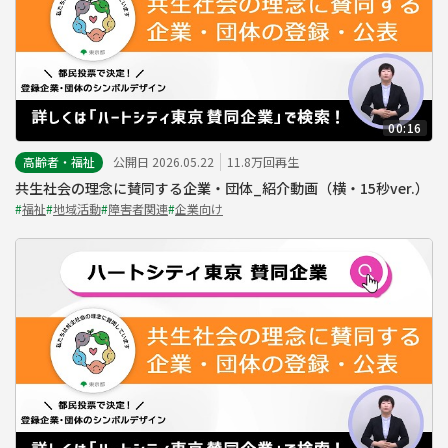
00:16
高齢者・福祉
公開日 2026.05.22
11.8万回再生
共生社会の理念に賛同する企業・団体_紹介動画（横・15秒ver.）
#
福祉
#
地域活動
#
障害者関連
#
企業向け