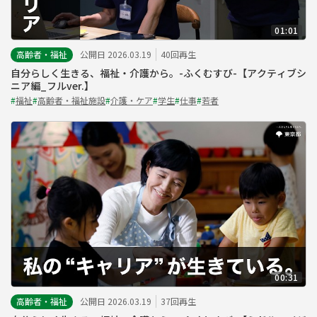
01:01
高齢者・福祉
公開日 2026.03.19
40回再生
自分らしく生きる、福祉・介護から。-ふくむすび-【アクティブシ
ニア編_フルver.】
#
福祉
#
高齢者・福祉施設
#
介護・ケア
#
学生
#
仕事
#
若者
00:31
高齢者・福祉
公開日 2026.03.19
37回再生