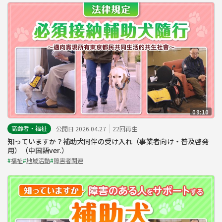
09:10
高齢者・福祉
公開日 2026.04.27
22回再生
知っていますか？補助犬同伴の受け入れ（事業者向け・普及啓発
用）（中国語ver.）
#
福祉
#
地域活動
#
障害者関連