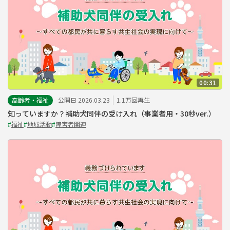
00:31
高齢者・福祉
公開日 2026.03.23
1.1万回再生
知っていますか？補助犬同伴の受け入れ（事業者用・30秒ver.）
#
福祉
#
地域活動
#
障害者関連