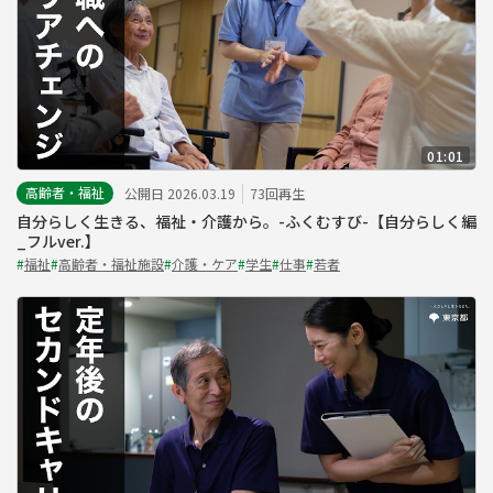
01:01
高齢者・福祉
公開日 2026.03.19
73回再生
自分らしく生きる、福祉・介護から。-ふくむすび-【自分らしく編
_フルver.】
#
福祉
#
高齢者・福祉施設
#
介護・ケア
#
学生
#
仕事
#
若者