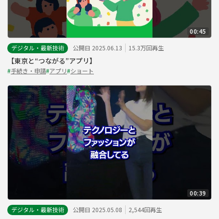
00:45
デジタル・最新技術
公開日 2025.06.13
15.3万回再生
【東京と“つながる”アプリ】
#
手続き・申請
#
アプリ
#
ショート
00:39
デジタル・最新技術
公開日 2025.05.08
2,544回再生