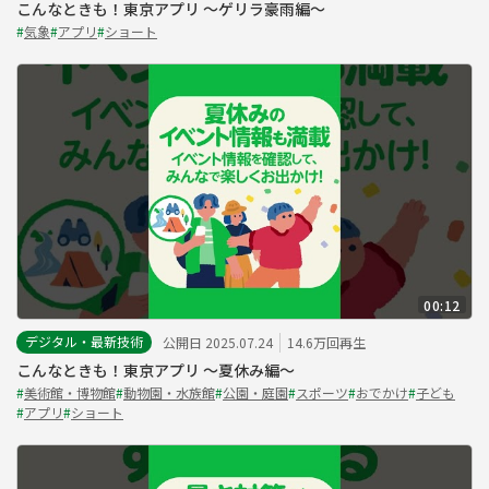
こんなときも！東京アプリ ～ゲリラ豪雨編～
#
気象
#
アプリ
#
ショート
00:12
デジタル・最新技術
公開日 2025.07.24
14.6万回再生
こんなときも！東京アプリ ～夏休み編～
#
美術館・博物館
#
動物園・水族館
#
公園・庭園
#
スポーツ
#
おでかけ
#
子ども
#
アプリ
#
ショート