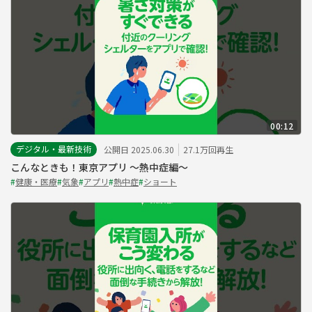
00:12
デジタル・最新技術
公開日 2025.06.30
27.1万回再生
こんなときも！東京アプリ ～熱中症編～
#
健康・医療
#
気象
#
アプリ
#
熱中症
#
ショート