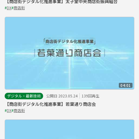
【商店街デジタル化推進事業】太子堂中央商店街振興組合
#
DX
#
商店街
04:01
デジタル・最新技術
公開日 2023.05.24
139回再生
【商店街デジタル化推進事業】若葉通り商店会
#
DX
#
商店街