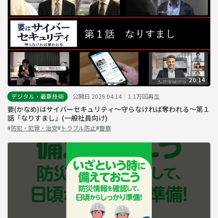
20:14
デジタル・最新技術
公開日 2026.04.14
1.1万回再生
要(かなめ)はサイバーセキュリティ～守らなければ奪われる～第１
話「なりすまし」(一般社員向け)
#
防犯・犯罪・治安
#
トラブル防止
#
警察