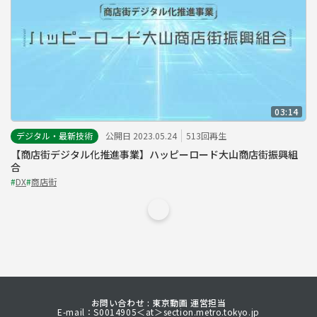
03:14
デジタル・最新技術
公開日 2023.05.24
513回再生
【商店街デジタル化推進事業】ハッピーロード大山商店街振興組
合
#
DX
#
商店街
お問い合わせ : 東京動画 運営担当
E-mail：S0014905＜at＞section.metro.tokyo.jp