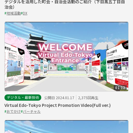
デジタルを活用した町会・自治会活動のご紹介（下目黒五丁目自
治会）
#
地域活動
#
DX
01:12
デジタル・最新技術
公開日 2024.01.17
2,375回再生
Virtual Edo-Tokyo Project Promotion Video(Full ver.)
#
おでかけ
#
バーチャル