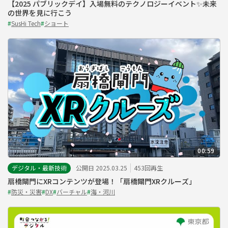
【2025 パブリックデイ】入場無料のテクノロジーイベント✨未来
の世界を見に行こう
#
SusHi Tech
#
ショート
00:59
デジタル・最新技術
公開日 2025.03.25
453回再生
扇橋閘門にXRコンテンツが登場！「扇橋閘門XRクルーズ」
#
防災・災害
#
DX
#
バーチャル
#
海・河川