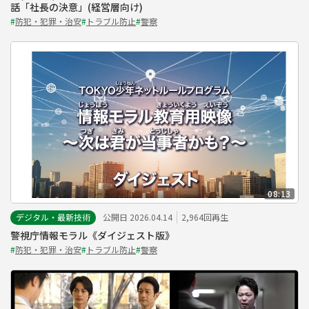
話「社長の決意」(経営層向け)
#
防犯・犯罪・治安
#
トラブル防止
#
警察
08:13
デジタル・最新技術
公開日 2026.04.14
2,964回再生
警視庁情報モラル《ダイジェスト版》
#
防犯・犯罪・治安
#
トラブル防止
#
警察