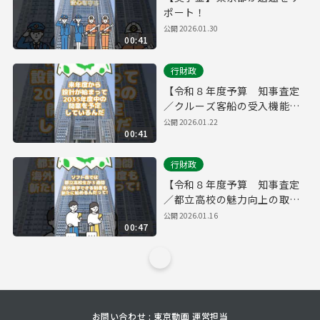
ポート！
公開
2026.01.30
00:41
行財政
【令和８年度予算 知事査定
／クルーズ客船の受入機能を
強化】
公開
2026.01.22
00:41
行財政
【令和８年度予算 知事査定
／都立高校の魅力向上の取
組】
公開
2026.01.16
00:47
お問い合わせ : 東京動画 運営担当