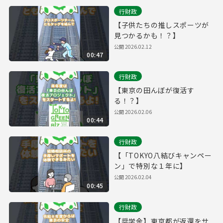
行財政
【子供たちの推しスポーツが
見つかるかも！？】
公開
2026.02.12
00:47
行財政
【東京の田んぼが復活す
る！？】
公開
2026.02.06
00:44
行財政
【「TOKYO八結びキャンペー
ン」で特別な１年に】
公開
2026.02.04
00:45
行財政
【奨学金】東京都が返還をサ