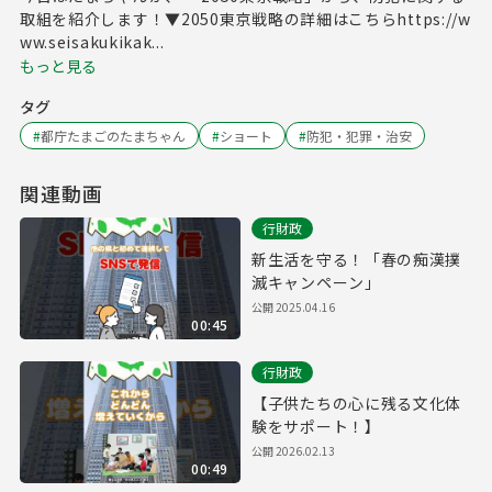
取組を紹介します！▼2050東京戦略の詳細はこちらhttps://w
ww.seisakukikak...
もっと見る
タグ
#
都庁たまごのたまちゃん
#
ショート
#
防犯・犯罪・治安
関連動画
行財政
新生活を守る！「春の痴漢撲
滅キャンペーン」
公開
2025.04.16
00:45
行財政
【子供たちの心に残る文化体
験をサポート！】
公開
2026.02.13
00:49