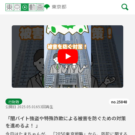
Play
行財政
no.25848
公開日 2025.05.01
653回再生
「闇バイト強盗や特殊詐欺による被害を防ぐための対策
を進めるよ！ 」
今日はたまちゃんが、 「2050東京戦略」から、防犯に関する