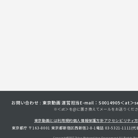
お問い合わせ : 東京動画 運営担当
E-mail：S0014905＜at＞sec
※＜at＞を@に置き換えてメールをお送りくだ
東京動画とは
利用規約
個人情報保護方針
アクセシビリティ
東京都庁 〒163-8001 東京都新宿区西新宿2-8-1
電話 03-5321-1111(代
Copyright©︎2017 Tokyo Metropolitan
Government.All Rights Res