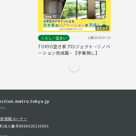
01:07
公開
2026.07.15
くらし・住まい
TOKYO空き家プロジェクト ~リノベ
ーション完成篇~ 【字幕無し】
tion.metro.tokyo.jp
さい。
方針
投稿コーナー
表)
法人番号8000020130001
erved.