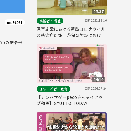
05:37
公開
2021.12.16
高齢者・福祉
no.79861
保育施設における新型コロナウイル
ス感染症対策－③保育施設における
消毒の方法
育中の感染予
04:10
公開
2026.07.24
子供・若者・教育
【アンバサダーpecoさんタイアッ
プ動画】GYUTTO TODAY