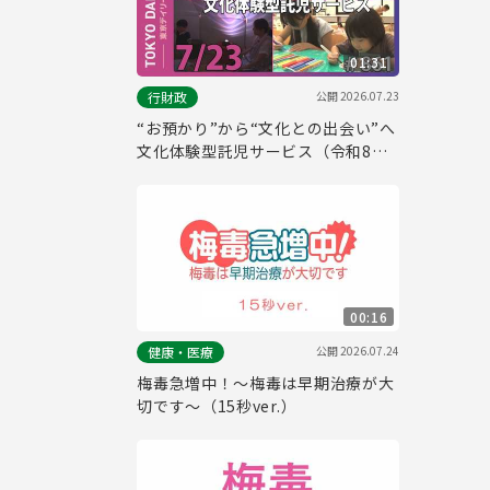
01:31
公開
2026.07.23
行財政
“お預かり”から“文化との出会い”へ
文化体験型託児サービス（令和8年7
月23日 東京デイリーニュース
No.861）
00:16
公開
2026.07.24
健康・医療
梅毒急増中！～梅毒は早期治療が大
切です～（15秒ver.）