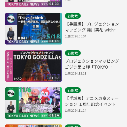
01:00
セレモニー（令和8年6月2日
東京デイリーニュース
行財政
No.846）
【手話版】プロジェクション
マッピング 蜷川実花 with
EiM『Tokyo Rebirth ー都市
公開
2026.06.04
01:13
の魂が巡る、深淵と再生の
旅』公開！（令和8年5月18日
行財政
東京デイリーニュース
No.841）
プロジェクションマッピング
ゴジラ第２弾「TOKYO
GODZILLAs」（令和6年12月
公開
2024.12.11
01:07
11日 東京デイリーニュース
No.652）
行財政
【手話版】アニメ東京ステー
ション １周年記念イベント
（令和6年11月6日 東京デイリ
公開
2024.11.14
01:14
ーニュース No.629）