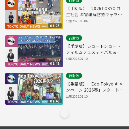
行財政
【手話版】「2026TOKYO 共
生社会 障害理解啓発キャラバ
ン」スタート！（令和8年7月
公開
2026.08.06
01:25
28日 東京デイリーニュース
No.863）
行財政
【手話版】ショートショート
フィルムフェスティバル＆ア
ジア2026 アワードセレモニー
公開
2026.07.10
01:41
（令和8年6月17日 東京デイリ
ーニュース No.851）
行財政
【手話版】「Edo Tokyo キャ
ンペーン 2026春」スタート！
（令和8年6月17日 東京デイリ
公開
2026.07.10
01:48
ーニュース No.852）