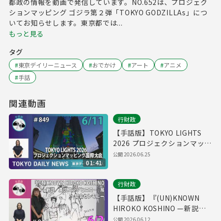
都政の情報を動画で発信しています。NO.652は、プロジェク
ションマッピング ゴジラ第２弾「TOKYO GODZILLAs」につ
いてお知らせします。東京都では...
もっと見る
タグ
#
東京デイリーニュース
#
おでかけ
#
アート
#
アニメ
#
手話
関連動画
行財政
【手話版】TOKYO LIGHTS
2026 プロジェクションマッピ
ング国際大会（令和8年6月11
公開
2026.06.25
01:41
日 東京デイリーニュース
No.849）
行財政
【手話版】『(UN)KNOWN
HIROKO KOSHINO —新説／
真説 コシノヒロコ—』展 開会
公開
2026.06.12