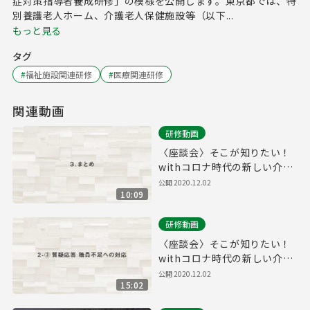
症対策指導者養成研修」の模様を公開します。東京都では、特
別養護老人ホーム、介護老人保健施設等（以下...
もっと見る
タグ
#
福祉施設関連研修
#
医療関連研修
関連動画
研修動画
〈座談会〉そこが知りたい！
withコロナ時代の新しい介護
【3. まとめ】
公開
2020.12.02
10:09
研修動画
〈座談会〉そこが知りたい！
withコロナ時代の新しい介護
【2-③. 質疑応答 職員不足へ
公開
2020.12.02
15:02
の対応】