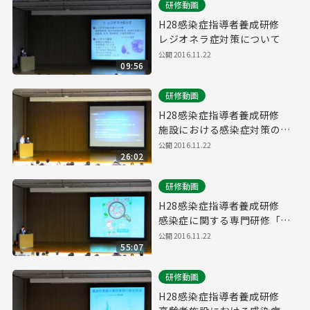
研修動画
H28感染症指導者養成研修
レジオネラ症対策について
公開
2016.11.22
09:56
研修動画
H28感染症指導者養成研修
施設における感染症対策の取
組事例（成幸ホーム）
公開
2016.11.22
26:02
研修動画
H28感染症指導者養成研修
感染症に関する専門研修「高
齢者の結核について」
公開
2016.11.22
55:07
研修動画
H28感染症指導者養成研修