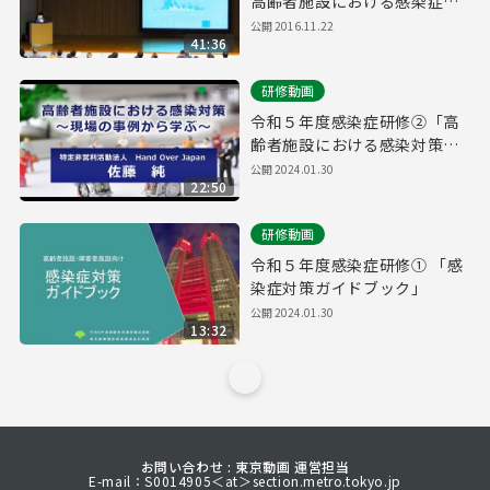
高齢者施設における感染症危
機管理～接触感染・飛沫感染
公開
2016.11.22
41:36
の予防について～
研修動画
令和５年度感染症研修②「高
齢者施設における感染対策～
現場の事例から学ぶ」
公開
2024.01.30
22:50
研修動画
令和５年度感染症研修① 「感
染症対策ガイドブック」
公開
2024.01.30
13:32
お問い合わせ : 東京動画 運営担当
E-mail：S0014905＜at＞section.metro.tokyo.jp