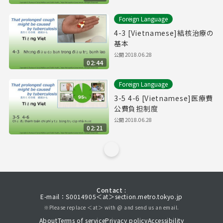
Foreign Language
4-3 [Vietnamese]結核治療の
基本
公開
2018.06.28
02:44
Foreign Language
3-5 4-6 [Vietnamese]医療費
公費負担制度
公開
2018.06.28
02:21
Contact :
E-mail：S0014905＜at＞section.metro.tokyo.jp
※Please replace ＜at＞ with @ and send us an email.
About
Terms of service
Privacy policy
Accessibility