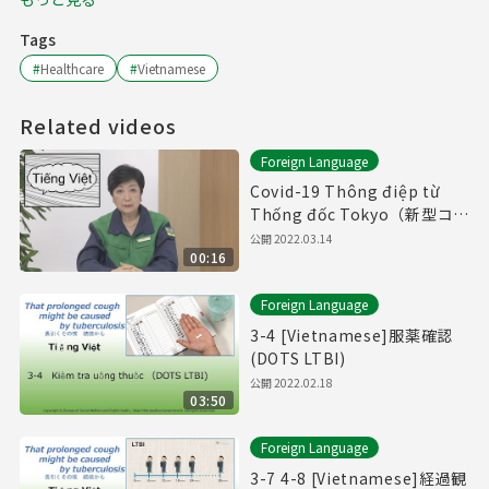
Tags
#
Healthcare
#
Vietnamese
Related videos
Foreign Language
Covid-19 Thông điệp từ
Thống đốc Tokyo（新型コロ
ナウイルスに関する知事メッ
公開
2022.03.14
00:16
セージ（ベトナム語編））
Foreign Language
3-4 [Vietnamese]服薬確認
(DOTS LTBI)
公開
2022.02.18
03:50
Foreign Language
3-7 4-8 [Vietnamese]経過観