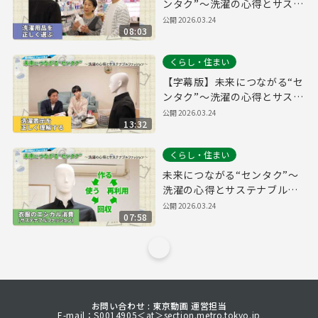
ンタク”～洗濯の心得とサステ
ナブルファッション～【洗濯
公開
2026.03.24
08:03
用品を正しく選ぶ編】
くらし・住まい
【字幕版】未来につながる“セ
ンタク”～洗濯の心得とサステ
ナブルファッション～【洗濯
公開
2026.03.24
13:32
表示を正しく理解する編】
くらし・住まい
未来につながる“センタク”～
洗濯の心得とサステナブルフ
ァッション～【衣類のエシカ
公開
2026.03.24
07:58
ル消費（サステナブルファッ
ション）編】
お問い合わせ : 東京動画 運営担当
E-mail：S0014905＜at＞section.metro.tokyo.jp