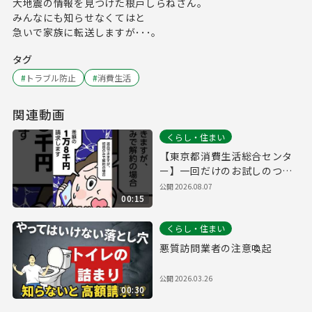
大地震の情報を見つけた根戸しらねさん。
みんなにも知らせなくてはと
急いで家族に転送しますが･･･。
タグ
#
トラブル防止
#
消費生活
関連動画
くらし・住まい
【東京都消費生活総合センタ
ー】一回だけのお試しのつも
りだったのに…定期購入編
公開
2026.08.07
00:15
くらし・住まい
悪質訪問業者の注意喚起
公開
2026.03.26
00:30