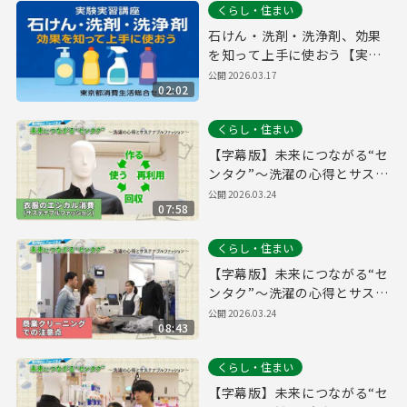
くらし・住まい
石けん・洗剤・洗浄剤、効果
を知って上手に使おう【実験
実習講座より】
公開
2026.03.17
02:02
くらし・住まい
【字幕版】未来につながる“セ
ンタク”～洗濯の心得とサステ
ナブルファッション～【衣類
公開
2026.03.24
07:58
のエシカル消費（サステナブ
ルファッション）編】
くらし・住まい
【字幕版】未来につながる“セ
ンタク”～洗濯の心得とサステ
ナブルファッション～【商業
公開
2026.03.24
08:43
クリーニングでの注意点編】
くらし・住まい
【字幕版】未来につながる“セ