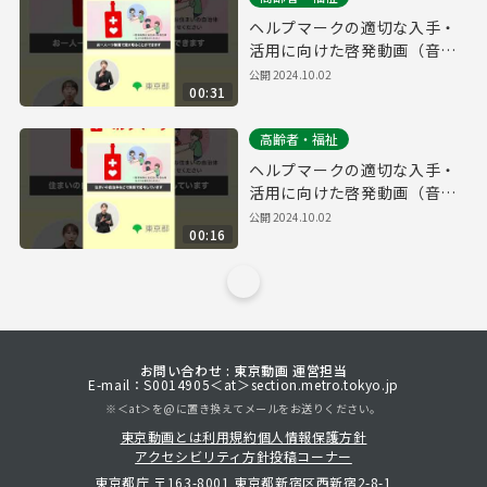
ヘルプマークの適切な入手・
活用に向けた啓発動画（音声
あり・３０秒・縦Ver.）
公開
2024.10.02
00:31
高齢者・福祉
ヘルプマークの適切な入手・
活用に向けた啓発動画（音声
あり・１５秒・縦Ver.）
公開
2024.10.02
00:16
お問い合わせ : 東京動画 運営担当
E-mail：S0014905＜at＞section.metro.tokyo.jp
※＜at＞を@に置き換えてメールをお送りください。
東京動画とは
利用規約
個人情報保護方針
アクセシビリティ方針
投稿コーナー
東京都庁 〒163-8001 東京都新宿区西新宿2-8-1