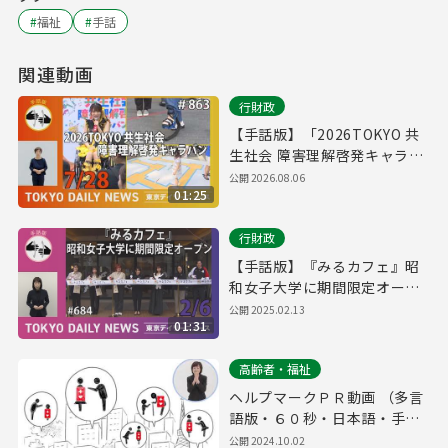
#
福祉
#
手話
関連動画
行財政
【手話版】「2026TOKYO 共
生社会 障害理解啓発キャラバ
ン」スタート！（令和8年7月
公開
2026.08.06
01:25
28日 東京デイリーニュース
No.863）
行財政
【手話版】『みるカフェ』昭
和女子大学に期間限定オープ
ン（令和7年2月6日 東京デイ
公開
2025.02.13
01:31
リーニュース No.684）
高齢者・福祉
ヘルプマークＰＲ動画 （多言
語版・６０秒・日本語・手話
版）
公開
2024.10.02