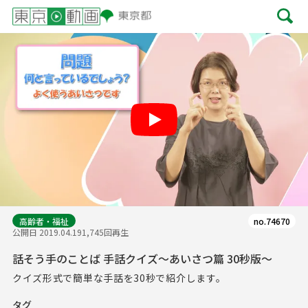
Play
高齢者・福祉
no.74670
公開日 2019.04.19
1,745回再生
話そう手のことば 手話クイズ～あいさつ篇 30秒版～
クイズ形式で簡単な手話を30秒で紹介します。
タグ