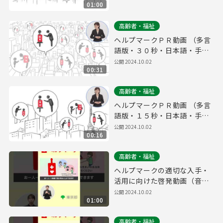
01:00
高齢者・福祉
ヘルプマークＰＲ動画 （多言
語版・３０秒・日本語・手話
版）
公開
2024.10.02
00:31
高齢者・福祉
ヘルプマークＰＲ動画 （多言
語版・１５秒・日本語・手話
版）
公開
2024.10.02
00:16
高齢者・福祉
ヘルプマークの適切な入手・
活用に向けた啓発動画（音声
あり・６０秒・縦Ver.）
公開
2024.10.02
01:00
高齢者・福祉