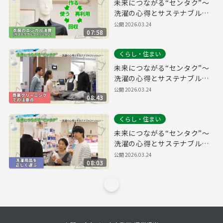
未来につながる“センタク”～
洗濯の心得とサステナブルフ
ァッション～【衣類のエシカ
公開
2026.03.24
07:58
ル消費（サステナブルファッ
ション）編】
くらし・住まい
未来につながる“センタク”～
洗濯の心得とサステナブルフ
ァッション～【商業クリーニ
公開
2026.03.24
08:43
ングでの注意点編】
くらし・住まい
未来につながる“センタク”～
洗濯の心得とサステナブルフ
ァッション～【洗濯用品を正
公開
2026.03.24
08:03
しく選ぶ編】