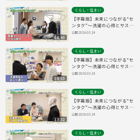
ルファッション）編】
くらし・住まい
【字幕版】未来につながる“セ
ンタク”～洗濯の心得とサステ
ナブルファッション～【商業
公開
2026.03.24
08:43
クリーニングでの注意点編】
くらし・住まい
【字幕版】未来につながる“セ
ンタク”～洗濯の心得とサステ
ナブルファッション～【洗濯
公開
2026.03.24
08:03
用品を正しく選ぶ編】
くらし・住まい
【字幕版】未来につながる“セ
ンタク”～洗濯の心得とサステ
ナブルファッション～【洗濯
公開
2026.03.24
13:32
表示を正しく理解する編】
くらし・住まい