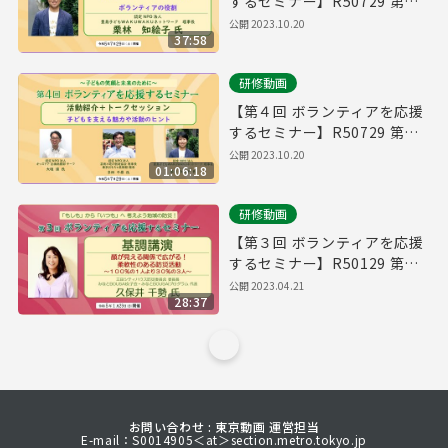
するセミナー】R50729 第１
部 基調講演
公開
2023.10.20
37:58
研修動画
【第４回 ボランティアを応援
するセミナー】R50729 第２
部 活動紹介・トークセッショ
公開
2023.10.20
01:06:18
ン
研修動画
【第３回 ボランティアを応援
するセミナー】R50129 第１
部 基調講演
公開
2023.04.21
28:37
お問い合わせ : 東京動画 運営担当
E-mail：S0014905＜at＞section.metro.tokyo.jp