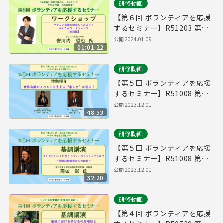
研修動画
【第６回 ボランティアを応援
するセミナー】R51203 第２
部 ワークショップ
公開
2024.01.09
01:01:22
研修動画
【第５回 ボランティアを応援
するセミナー】R51008 第２
部 活動紹介
公開
2023.12.01
48:53
研修動画
【第５回 ボランティアを応援
するセミナー】R51008 第１
部 基調講演
公開
2023.12.01
32:20
研修動画
【第４回 ボランティアを応援