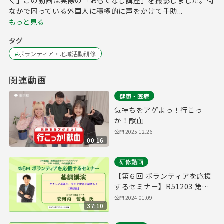
く」この動画は実際の「おもてなし講座」を撮影しました。街
なかで困っている外国人に積極的に声をかけて手助...
もっと見る
タグ
#
ボランティア・地域活動研修
関連動画
健康・医療
気持ちをアゲよっ！行こっ
か！献血
公開
2025.12.26
00:16
研修動画
【第６回 ボランティアを応援
するセミナー】R51203 第１
部 基調講演
公開
2024.01.09
37:10