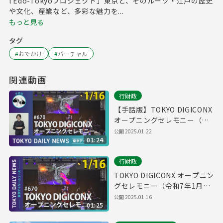
l Edo-Tokyoプロジェクト」東京と、そのルーツ・江戸の歴史
や文化、産業など、多彩な魅力を...
もっと見る
タグ
#
おでかけ
#
バーチャル
関連動画
行財政
【手話版】TOKYO DIGICONX
オープニングセレモニー（令
和7年1月16日 東京デイリーニ
公開
2025.01.22
01:24
ュース No.670）
行財政
TOKYO DIGICONX オープニン
グセレモニー（令和7年1月16
日 東京デイリーニュース
公開
2025.01.16
01:25
No.670）