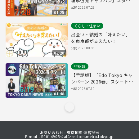
理解啓発キャラバン」スター
ト！（令和8年7月28日 東京デ
公開
2026.07.28
01:25
イリーニュース No.863）
くらし・住まい
出会い・結婚の「叶えたい」
を東京都が支えたい！
公開
2026.08.05
02:20
行財政
【手話版】「Edo Tokyo キャ
ンペーン 2026春」スタート！
（令和8年6月17日 東京デイリ
公開
2026.07.10
01:48
ーニュース No.852）
お問い合わせ : 東京動画 運営担当
E-mail：S0014905＜at＞section.metro.tokyo.jp