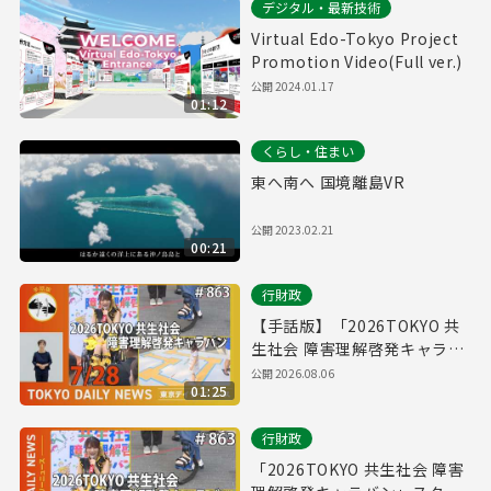
デジタル・最新技術
Virtual Edo-Tokyo Project
Promotion Video(Full ver.)
公開
2024.01.17
01:12
くらし・住まい
東へ南へ 国境離島VR
公開
2023.02.21
00:21
行財政
【手話版】「2026TOKYO 共
生社会 障害理解啓発キャラバ
ン」スタート！（令和8年7月
公開
2026.08.06
01:25
28日 東京デイリーニュース
No.863）
行財政
「2026TOKYO 共生社会 障害