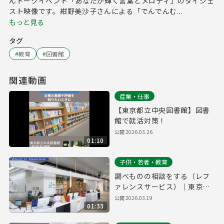
んトークイベント「あなたが輝く言葉とメロディ」のダイジェ
スト映像です。紺野美沙子さんによる「でんでんむ...
もっと見る
タグ
#
教育
#
図書館
関連動画
産業・仕事
【東京都立中央図書館】図書
館で就活対策！
公開
2026.03.26
01:10
子供・若者・教育
調べものの相談をする（レフ
ァレンスサービス）｜東京都
立多摩図書館利用案内#6
公開
2026.03.19
01:33