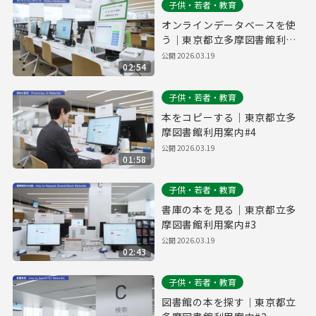
子供・若者・教育
オンラインデータベースを使
う｜東京都立多摩図書館利用
案内#5
公開
2026.03.19
02:54
子供・若者・教育
本をコピーする｜東京都立多
摩図書館利用案内#4
公開
2026.03.19
01:58
子供・若者・教育
書庫の本を見る｜東京都立多
摩図書館利用案内#3
公開
2026.03.19
02:43
子供・若者・教育
図書館の本を探す｜東京都立