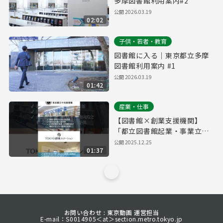
多摩図書館利用案内#2
公開
2026.03.19
02:02
子供・若者・教育
図書館に入る｜東京都立多摩
図書館利用案内 #1
公開
2026.03.19
01:42
産業・仕事
【図書館×創業支援機関】
「都立図書館起業・事業立案
ワークシート」でビジネスプ
公開
2025.12.25
01:37
ランをブラッシュアップ
お問い合わせ : 東京動画 運営担当
E-mail：S0014905＜at＞section.metro.tokyo.jp