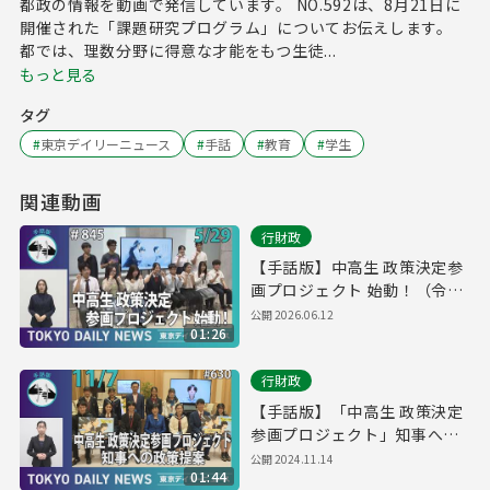
都政の情報を動画で発信しています。 NO.592は、8月21日に
開催された「課題研究プログラム」についてお伝えします。
都では、理数分野に得意な才能をもつ生徒...
もっと見る
タグ
#
東京デイリーニュース
#
手話
#
教育
#
学生
関連動画
行財政
【手話版】中高生 政策決定参
画プロジェクト 始動！（令和
8年5月29日 東京デイリーニュ
公開
2026.06.12
01:26
ース No.845）
行財政
【手話版】「中高生 政策決定
参画プロジェクト」知事への
政策提案（令和6年11月7日 東
公開
2024.11.14
01:44
京デイリーニュース No.630）