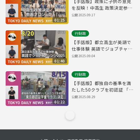
【手話版】政策に子供の意見
を反映！中高生 政策決定参画
プロジェクト（令和７年９月
公開
2025.09.17
01:25
５日 東京デイリーニュース
No.775）
行財政
【手話版】都立高生が英語で
仕事体験 英語でジョブチャレ
ンジ2025（令和７年８月20日
公開
2025.09.04
01:40
東京デイリーニュース
No.768）
行財政
【手話版】都独自の基準を満
たした50クラブを初認証 「東
京都認証学童クラブ」決定
公開
2025.08.29
01:22
（令和７年８月15日 東京デイ
リーニュース No.765）