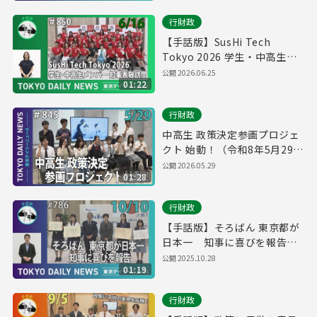
行財政
【手話版】SusHi Tech
Tokyo 2026 学生・中高生メ
ンバー知事表敬訪問（令和8年
公開
2026.06.25
01:22
6月16日 東京デイリーニュー
ス No.850）
行財政
中高生 政策決定参画プロジェ
クト 始動！（令和8年5月29日
東京デイリーニュース
公開
2026.05.29
01:28
No.845）
行財政
【手話版】そろばん 東京都が
日本一 知事に喜びを報告
（令和７年10月10日 東京デイ
公開
2025.10.28
01:19
リーニュース No.786）
行財政