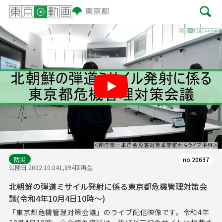
Play
防災
no.20637
公開日 2022.10.04
1,894回再生
北朝鮮の弾道ミサイル発射に係る東京都危機管理対策会
議(令和4年10月4日10時～)
「東京都危機管理対策会議」のライブ配信映像です。令和4年