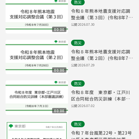
防災
令和８年熊本地震支援対応調
整会議（第３回）(令和8年7月
30日 16時00分～)
公開
2026.07.30
00:00
防災
令和８年熊本地震支援対応調
整会議（第２回）(令和8年7月
29日 11時00分～)
公開
2026.07.29
00:00
防災
令和８年度 東京都・江戸川
区合同総合防災訓練（本部審
議訓練）（令和８年７月３
公開
2026.07.02
00:00
日）
防災
令和７年台風第22号・第23号