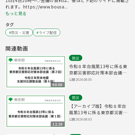
10月4日10時～◇会議の資料は、後ほど下記のサイトに掲載さ
れます。https://www.bousa...
もっと見る
タグ
#
防災・災害
#
ライブ配信
関連動画
防災
令和８年台風第13号に係る東
京都災害即応対策本部会議
（第２回）/ 令和８年熊本地震
公開
2026.08.05
00:00
支援対応調整会議（第４回）
(令和8年8月5日 16時00分～)
防災
【アーカイブ版】令和８年台
風第13号に係る東京都災害即
応対策本部会議（第１回）(令
公開
2026.08.03
12:29
和8年8月3日 15時10分～)