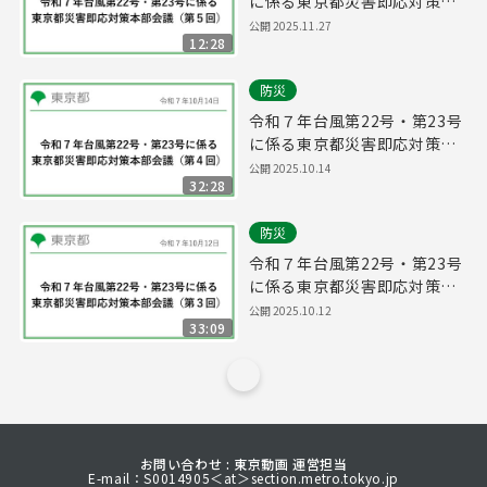
に係る東京都災害即応対策本
部会議（第５回）
公開
2025.11.27
12:28
防災
令和７年台風第22号・第23号
に係る東京都災害即応対策本
部会議（第４回）
公開
2025.10.14
32:28
防災
令和７年台風第22号・第23号
に係る東京都災害即応対策本
部会議（第３回）
公開
2025.10.12
33:09
お問い合わせ : 東京動画 運営担当
E-mail：S0014905＜at＞section.metro.tokyo.jp