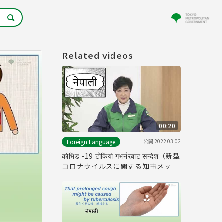
Related videos
00:20
公開
2022.03.02
Foreign Language
कोभिड -19 टोकियो गभर्नरबाट सन्देश（新型
コロナウイルスに関する知事メッセ
ージ（ネパール語編））