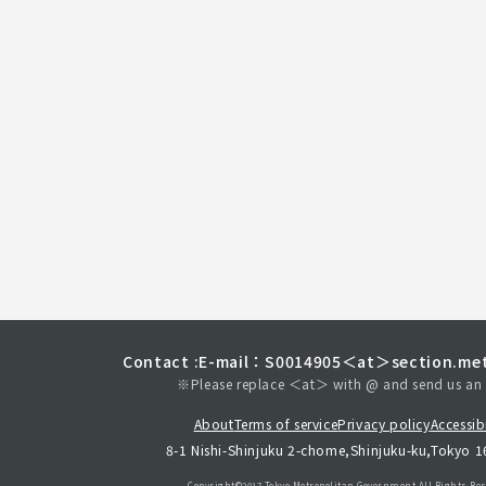
Contact :
E-mail：S0014905＜at＞section.met
※Please replace ＜at＞ with @ and send us an 
About
Terms of service
Privacy policy
Accessibi
8-1 Nishi-Shinjuku 2-chome,Shinjuku-ku,Tokyo 
Copyright©︎2017 Tokyo Metropolitan
Government.All Rights Res