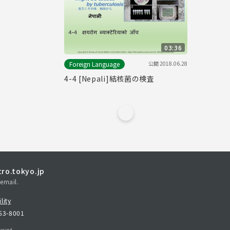
03:36
公開
2018.06.28
Foreign Language
4-4 [Nepali]結核菌の検査
ro.tokyo.jp
email.
lity
163-8001
erved.