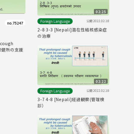
02:25
公開
2022.02.18
Foreign Language
no.75247
2-8 3-3 [Nepali]潜在性結核感染症
の治療
cough
療、保健所の支援
02:22
公開
2022.02.18
Foreign Language
3-7 4-8 [Nepali]経過観察(管理検
診）