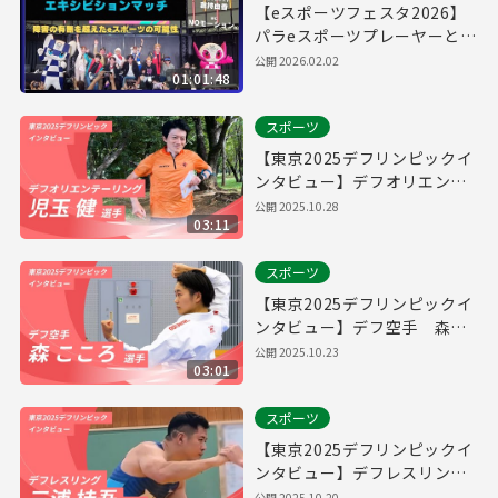
【eスポーツフェスタ2026】
パラeスポーツプレーヤーとの
エキシビションマッチ
公開
2026.02.02
01:01:48
スポーツ
【東京2025デフリンピックイ
ンタビュー】デフオリエンテ
ーリング 児玉健選手
公開
2025.10.28
03:11
スポーツ
【東京2025デフリンピックイ
ンタビュー】デフ空手 森こ
ころ選手
公開
2025.10.23
03:01
スポーツ
【東京2025デフリンピックイ
ンタビュー】デフレスリン
グ 三浦桂吾選手
公開
2025.10.20