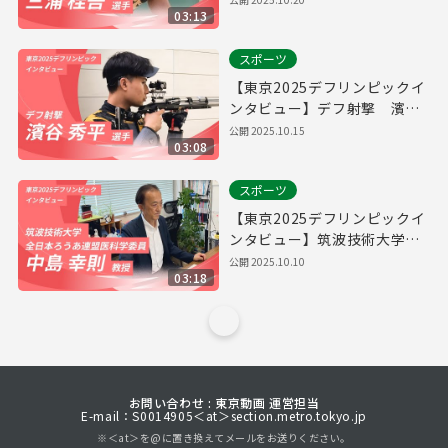
03:13
スポーツ
【東京2025デフリンピックイ
ンタビュー】デフ射撃 濱谷
秀平選手
公開
2025.10.15
03:08
スポーツ
【東京2025デフリンピックイ
ンタビュー】筑波技術大学教
員・全日本ろうあ連盟医科学
公開
2025.10.10
03:18
委員 中島幸則教授
お問い合わせ : 東京動画 運営担当
E-mail：S0014905＜at＞section.metro.tokyo.jp
※＜at＞を@に置き換えてメールをお送りください。