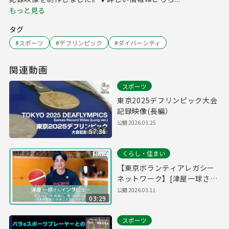
もっと見る
タグ
#
スポーツ
#
デフリンピック
#
ダイバーシティ
関連動画
スポーツ
東京2025デフリンピック大会
記録映像(長編）
公開
2026.03.25
57:36
くらし・住まい
【東京ボランティアレガシー
ネットワーク】[津屋一球さ
ん]デフバスケと出会い、気づ
公開
2026.03.11
03:29
いたこと 「人のためになるこ
とがしたい」
スポーツ