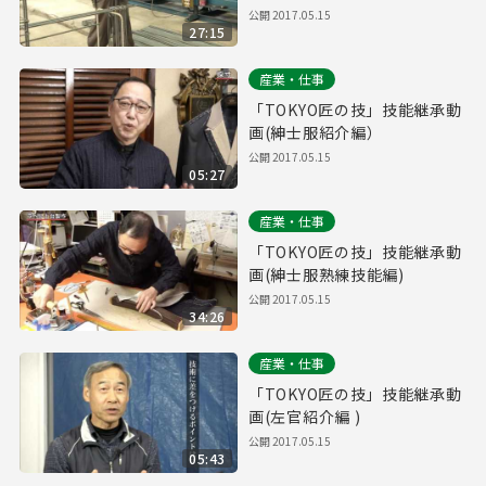
公開
2017.05.15
27:15
産業・仕事
「TOKYO匠の技」技能継承動
画(紳士服紹介編）
公開
2017.05.15
05:27
産業・仕事
「TOKYO匠の技」技能継承動
画(紳士服熟練技能編)
公開
2017.05.15
34:26
産業・仕事
「TOKYO匠の技」技能継承動
画(左官紹介編 )
公開
2017.05.15
05:43