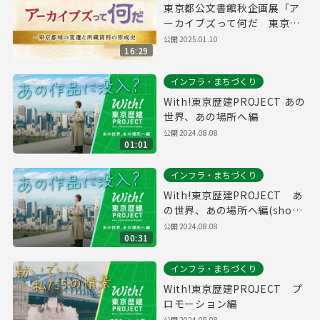
東京都公文書館秋企画展「ア
ーカイブズって何だ 東京都
域の変遷と所蔵資料の形成
公開
2025.01.10
16:29
史」
インフラ・まちづくり
With!東京歴建PROJECT あの
世界、あの場所へ編
公開
2024.08.08
01:01
インフラ・まちづくり
With!東京歴建PROJECT あ
の世界、あの場所へ編(short
ver.)
公開
2024.08.08
00:31
インフラ・まちづくり
With!東京歴建PROJECT プ
ロモーション編
公開
2024.08.08