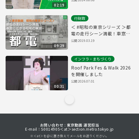
02:19
行財政
＜ #昭和の東京シリーズ ＞都
電の走行シーン満載！車窓に
広がる昭和の東京 都電（昭和
公開
2019.03.19
09:29
４２年（１９６７年）６月
インフラ・まちづくり
Roof Park Fes & Walk 2026
を開催しました
公開
2026.07.01
00:31
お問い合わせ : 東京動画 運営担当
E-mail：S0014905＜at＞section.metro.tokyo.jp
※＜at＞を@に置き換えてメールをお送りください。