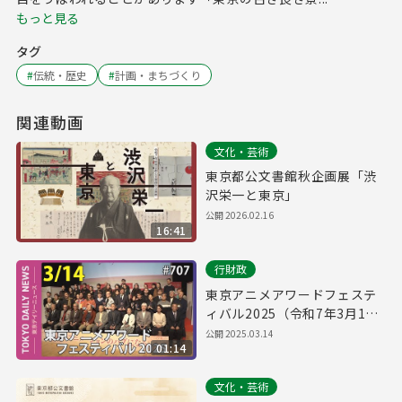
もっと見る
タグ
#
伝統・歴史
#
計画・まちづくり
関連動画
文化・芸術
東京都公文書館秋企画展「渋
沢栄一と東京」
公開
2026.02.16
16:41
行財政
東京アニメアワードフェステ
ィバル2025（令和7年3月14
日 東京デイリーニュース
公開
2025.03.14
01:14
No.707）
文化・芸術