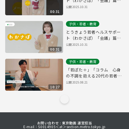
ト（わかさぽ）「会議」篇
30秒縦型
公開
2025.10.31
00:31
子供・若者・教育
とうきょう若者ヘルスサポー
ト（わかさぽ）「会議」篇
30秒
公開
2025.10.31
00:31
子供・若者・教育
「若ぽた＋」「コラム 心身
の不調を抱える20代の若者に
向けて」（早稲田メンタルク
公開
2025.08.21
10:27
リニック 院長 益田裕介さ
ん）
お問い合わせ : 東京動画 運営担当
E-mail：S0014905＜at＞section.metro.tokyo.jp