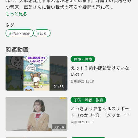
昨今、大麻を乱用する若者が増えています。弁護士の資格をも
つ菅原 直美さんに若い世代の不安や疑問の声に答...
もっと見る
タグ
#
健康・医療
#
若者
関連動画
健康・医療
えっ！？歯科健診受けていな
いの？
公開
2025.11.18
01:33
子供・若者・教育
とうきょう若者ヘルスサポー
ト（わかさぽ）「メッセー
ジ」篇 イベントver
公開
2025.11.17
02:04