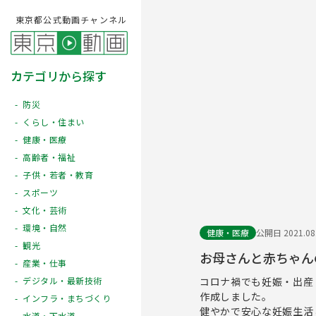
東京都公式動画チャンネル
カテゴリから探す
防災
くらし・住まい
健康・医療
高齢者・福祉
子供・若者・教育
スポーツ
文化・芸術
環境・自然
健康・医療
公開日 2021.08
観光
お母さんと赤ちゃん
産業・仕事
コロナ禍でも妊娠・出産
デジタル・最新技術
作成しました。
インフラ・まちづくり
健やかで安心な妊娠生活
水道・下水道