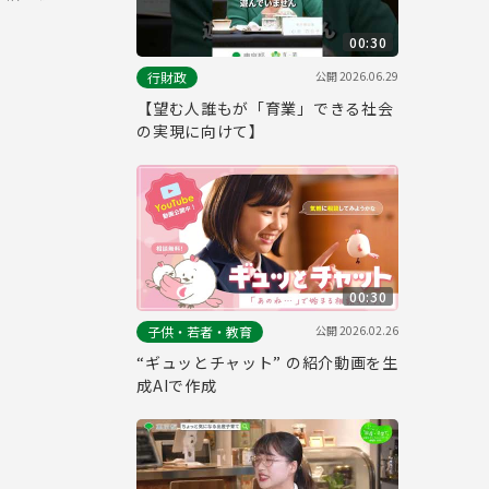
00:30
公開
2026.06.29
行財政
【望む人誰もが「育業」できる社会
の実現に向けて】
00:30
公開
2026.02.26
子供・若者・教育
“ギュッとチャット” の紹介動画を生
成AIで作成