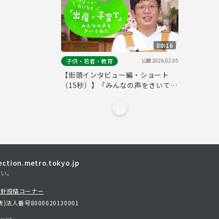
00:16
公開
2026.02.05
子供・若者・教育
【街頭インタビュー編・ショート
（15秒）】「みんなの声をきいてみ
た」
tion.metro.tokyo.jp
さい。
方針
投稿コーナー
表)
法人番号8000020130001
erved.