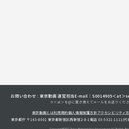
お問い合わせ : 東京動画 運営担当
E-mail：S0014905＜at＞sec
※＜at＞を@に置き換えてメールをお送りくだ
東京動画とは
利用規約
個人情報保護方針
アクセシビリティ
東京都庁 〒163-8001 東京都新宿区西新宿2-8-1
電話 03-5321-1111(代
Copyright©︎2017 Tokyo Metropolitan
Government.All Rights Res