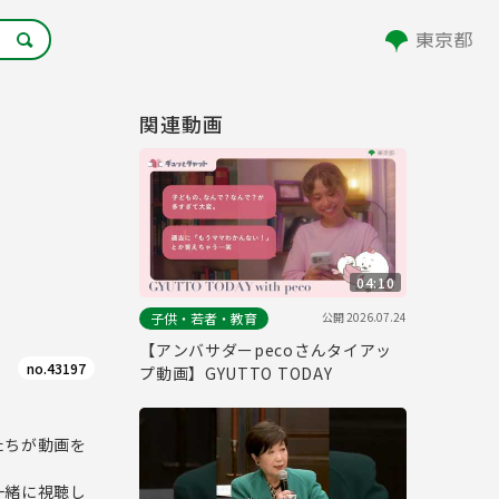
関連動画
04:10
公開
2026.07.24
子供・若者・教育
【アンバサダーpecoさんタイアッ
no.43197
プ動画】GYUTTO TODAY
たちが動画を
一緒に視聴し