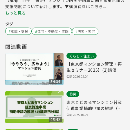
（講師：西平 倫治）マンション防災や耐震に関する東京都の
支援制度について紹介します。▼講演資料はこちら...
もっと見る
タグ
#
相談・支援
#
住宅・不動産・霊園
#
防災・災害
関連動画
くらし・住まい
【東京都マンション管理・再
生セミナー2025】(2)講演２
「大規模災害に備えて『今や
公開
2026.02.04
34:34
ろう、広めよう』マンション
防災」
防災
東京とどまるマンション普及
促進事業補助申請の解説（地
域連携分編）
公開
2025.10.24
05:42