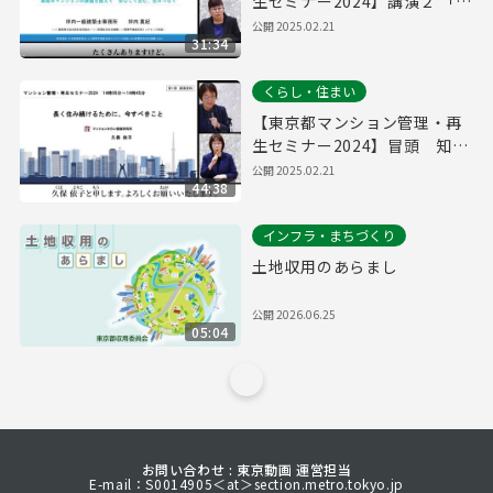
生セミナー2024】講演２ 「高
経年マンションの価値向上」
公開
2025.02.21
31:34
くらし・住まい
【東京都マンション管理・再
生セミナー2024】冒頭 知事
挨拶/講演１ 「長く住み続ける
公開
2025.02.21
44:38
ために、今すべきこと」
インフラ・まちづくり
土地収用のあらまし
公開
2026.06.25
05:04
お問い合わせ : 東京動画 運営担当
E-mail：S0014905＜at＞section.metro.tokyo.jp