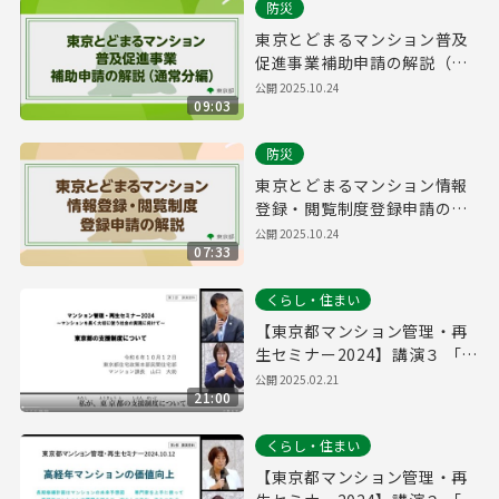
防災
東京とどまるマンション普及
促進事業補助申請の解説（通
常分編）
公開
2025.10.24
09:03
防災
東京とどまるマンション情報
登録・閲覧制度登録申請の解
説
公開
2025.10.24
07:33
くらし・住まい
【東京都マンション管理・再
生セミナー2024】講演３ 「東
京都の支援制度について」
公開
2025.02.21
21:00
くらし・住まい
【東京都マンション管理・再