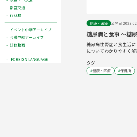
都営交通
行財政
健康・医療
公開日 2023.02
イベント中継アーカイブ
糖尿病と食事 ～糖
会議中継アーカイブ
糖尿病性腎症と食生活に
研修動画
についてわかりやすく解
FOREIGN LANGUAGE
タグ
#
健康・医療
#
保健所