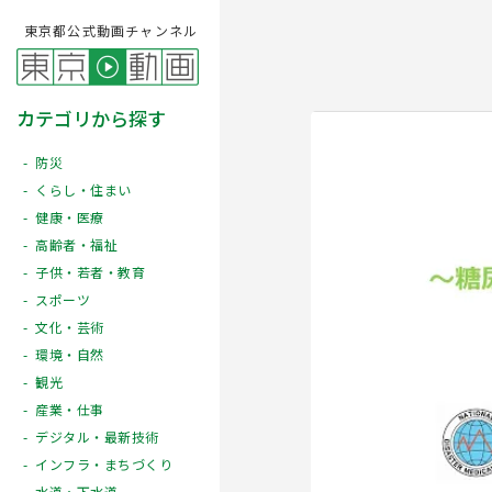
東京都公式動画チャンネル
カテゴリから探す
防災
くらし・住まい
健康・医療
高齢者・福祉
子供・若者・教育
スポーツ
文化・芸術
Play
環境・自然
観光
産業・仕事
デジタル・最新技術
インフラ・まちづくり
水道・下水道