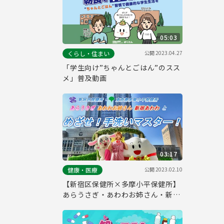
05:03
公開
2023.04.27
くらし・住まい
「学生向け”ちゃんとごはん”のスス
メ」普及動画
03:17
公開
2023.02.10
健康・医療
【新宿区保健所×多摩小平保健所】
あらうさぎ・あわわお姉さん・新宿
あわわとめざせ！手洗いマスター！