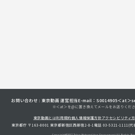
お問い合わせ : 東京動画 運営担当
E-mail：S0014905＜at＞sec
※＜at＞を@に置き換えてメールをお送りくだ
東京動画とは
利用規約
個人情報保護方針
アクセシビリティ
東京都庁 〒163-8001 東京都新宿区西新宿2-8-1
電話 03-5321-1111(代
Copyright©︎2017 Tokyo Metropolitan
Government.All Rights Res