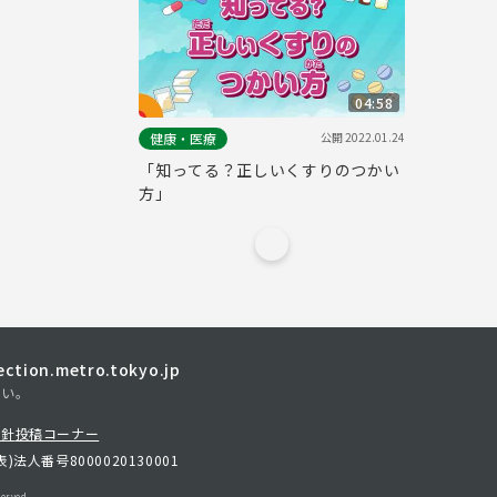
04:58
公開
2022.01.24
健康・医療
「知ってる？正しいくすりのつかい
方」
tion.metro.tokyo.jp
さい。
方針
投稿コーナー
表)
法人番号8000020130001
erved.