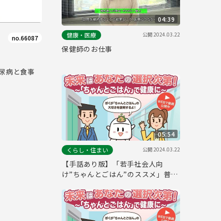
04:39
公開
2024.03.22
健康・医療
no.66087
保健師のお仕事
尿病と食事
05:54
公開
2024.03.22
くらし・住まい
【手話あり版】「若手社会人向
け”ちゃんとごはん”のススメ」普及
動画