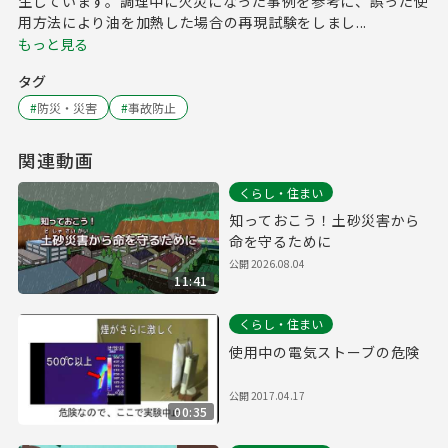
生しています。調理中に火災になった事例を参考に、誤った使
用方法により油を加熱した場合の再現試験をしまし...
もっと見る
タグ
#
防災・災害
#
事故防止
関連動画
くらし・住まい
知っておこう！土砂災害から
命を守るために
公開
2026.08.04
11:41
くらし・住まい
使用中の電気ストーブの危険
公開
2017.04.17
00:35