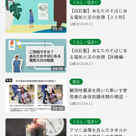
くらし・住まい
【白石聖】あなたのそばにあ
る電気火災の危険【３０秒】
公開
2023.04.13
00:31
くらし・住まい
【白石聖】あなたのそばにあ
る電気火災の危険【詳細編９
分】
公開
2023.04.13
08:56
防災
観測地震波を用いた車いす使
用者の身体防護体勢の検証 消
防技術課
公開
2023.04.12
09:55
くらし・住まい
アマニ油等を含んだタオルか