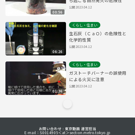
ら起こる自然発火の危険性
公開
2023.04.12
00:56
くらし・住まい
生石灰（ＣａＯ）の危険性と
化学的性質
公開
2023.04.12
06:26
くらし・住まい
ガストーチバーナーの誤使用
による火災に注意
公開
2023.04.12
01:36
お問い合わせ : 東京動画 運営担当
E-mail：S0014905＜at＞section.metro.tokyo.jp