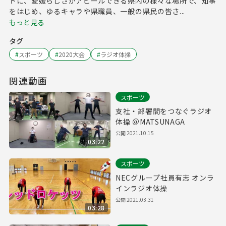
トに、愛媛らしさがアピールできる県内の様々な場所で、知事
をはじめ、ゆるキャラや県職員、一般の県民の皆さ...
もっと見る
タグ
#
スポーツ
#
2020大会
#
ラジオ体操
関連動画
スポーツ
支社・部署間をつなぐラジオ
体操 ＠MATSUNAGA
公開
2021.10.15
03:22
スポーツ
NECグループ社員有志 オンラ
インラジオ体操
公開
2021.03.31
03:28