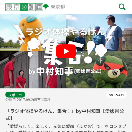
Play
スポーツ
no.15475
公開日 2017.09.26
5万回再生
「ラジオ体操やるけん、集合！」by中村知事【愛媛県公
式】
「愛媛らしく、楽しく、元気に愛顔（えがお）で」をコンセプ