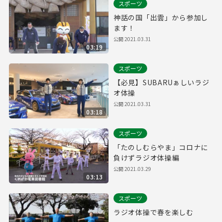
スポーツ
神話の国「出雲」から参加し
ます！
公開
2021.03.31
03:19
スポーツ
【必見】SUBARUぁしいラジ
オ体操
公開
2021.03.31
03:18
スポーツ
「たのしむらやま」コロナに
負けずラジオ体操編
公開
2021.03.29
03:13
スポーツ
ラジオ体操で春を楽しむ