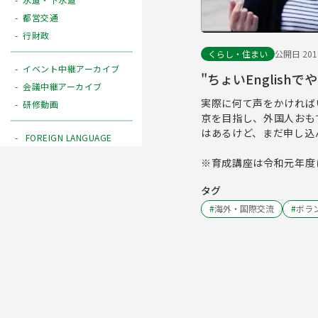
都営交通
行財政
くらし・住まい
公開日 2018
イベント中継アーカイブ
"ちょいEnglis
会議中継アーカイブ
実際に何て声をかければ
研修動画
京を目指し、外国人おも
はあるけど、まだ申し込
FOREIGN LANGUAGE
※育成講座は令和元年度
タグ
#
海外・国際交流
#
ボラ