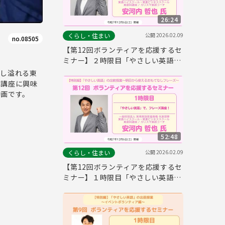
26:24
公開
2026.02.09
くらし・住まい
no.08505
【第12回ボランティアを応援するセ
ミナー】２時限目「やさしい英語」
で、かんたんロールプレイ！
なし溢れる東
。講座に興味
動画です。
52:48
公開
2026.02.09
くらし・住まい
【第12回ボランティアを応援するセ
ミナー】１時限目「やさしい英語」
で、フレーズ講座！