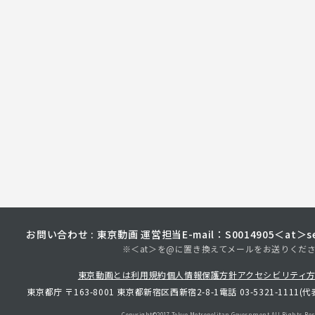
お問い合わせ : 東京動画 運営担当
E-mail：S0014905＜at＞sec
※＜at＞を@に置き換えてメールをお送りくだ
東京動画とは
利用規約
個人情報保護方針
アクセシビリティ
東京都庁 〒163-8001 東京都新宿区西新宿2-8-1
電話 03-5321-1111(代
Copyright©︎2017 Tokyo Metropolitan
Government.All Rights Res