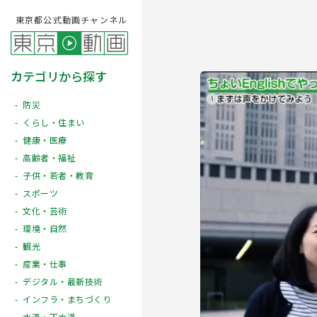
東京都公式動画チャンネル
カテゴリから探す
防災
くらし・住まい
健康・医療
高齢者・福祉
子供・若者・教育
スポーツ
文化・芸術
Play
環境・自然
観光
産業・仕事
デジタル・最新技術
インフラ・まちづくり
水道・下水道