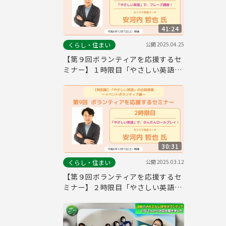
41:24
公開
2025.04.25
くらし・住まい
【第９回ボランティアを応援するセ
ミナー】１時限目「やさしい英語」
で、フレーズ講座！
30:31
公開
2025.03.12
くらし・住まい
【第９回ボランティアを応援するセ
ミナー】２時限目「やさしい英語」
で、かんたんロールプレイ！