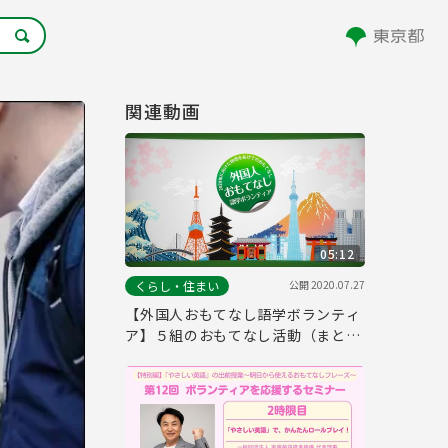
関連動画
05:12
公開
2020.07.27
くらし・住まい
【外国人おもてなし語学ボランティ
ア】５組のおもてなし活動（まとめ
編）