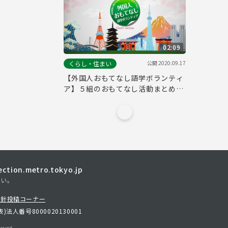
02:09
公開
2020.09.17
くらし・住まい
【外国人おもてなし語学ボランティ
ア】５組のおもてなし活動まとめ編
（short ver.）
tion.metro.tokyo.jp
さい。
方針
投稿コーナー
表)
法人番号8000020130001
erved.