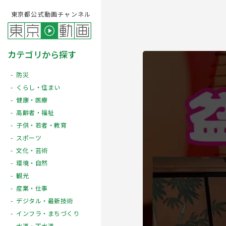
東京都公式動画チャンネル
カテゴリから探す
防災
くらし・住まい
健康・医療
高齢者・福祉
子供・若者・教育
スポーツ
文化・芸術
Play
環境・自然
観光
産業・仕事
デジタル・最新技術
インフラ・まちづくり
水道・下水道