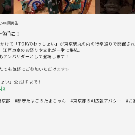
1,506回再生
一色”に！
4日にかけて「TOKYOわっしょい」が東京駅丸の内の行幸通りで開催され
、江戸東京のお祭りや文化が一堂に集結。
もアンバサダーとして登場します！
なたでも気軽にご参加いただけます✨
しょい」公式HPまで！
.jp
#東京都 #都庁たまごのたまちゃん #東京都のAI広報アバター #お
内