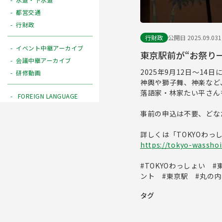
都営交通
行財政
行財政
公開日 2025.09.03
イベント中継アーカイブ
東京駅前が“お祭り
会議中継アーカイブ
2025年9月12日〜1
研修動画
神輿や獅子舞、神楽など
落語家・林家たい平さん
FOREIGN LANGUAGE
事前の申込は不要、ど
詳しくは「TOKYOわっ
https://tokyo-wasshoi
#TOKYOわっしょい 
ント #東京駅 #丸の
タグ