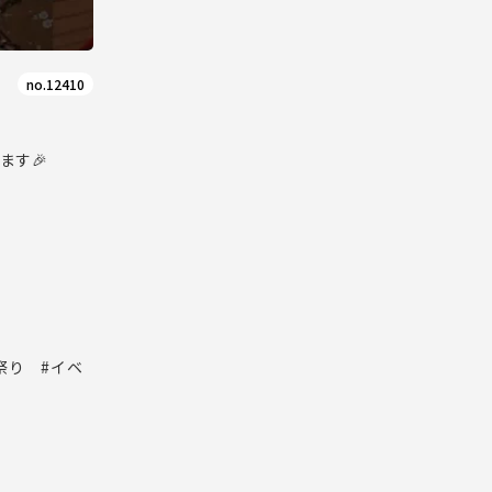
no.12410
ます🎉
祭り #イベ