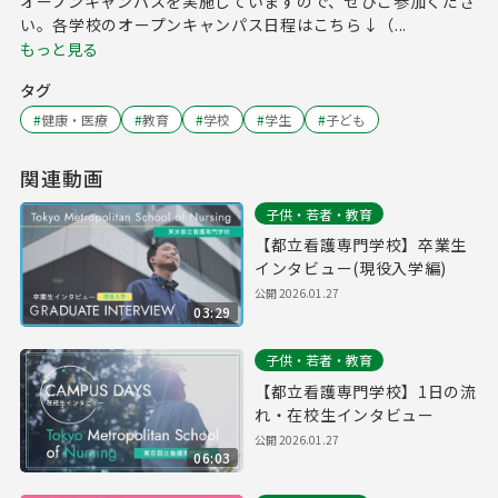
オープンキャンパスを実施していますので、ぜひご参加くださ
い。各学校のオープンキャンパス日程はこちら↓（...
もっと見る
タグ
#
健康・医療
#
教育
#
学校
#
学生
#
子ども
関連動画
子供・若者・教育
【都立看護専門学校】卒業生
インタビュー(現役入学編)
公開
2026.01.27
03:29
子供・若者・教育
【都立看護専門学校】1日の流
れ・在校生インタビュー
公開
2026.01.27
06:03