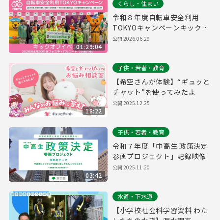
くらし・住まい
令和８年度自転車安全利用
TOKYOキャンペーンキックオ
フイベント
公開
2026.06.29
01:29:04
子供・若者・教育
【希空さんが体験】“ギュッと
チャット”を使ってみたよ
公開
2025.12.25
18:22
子供・若者・教育
令和７年度「中高生 政策決定
参画プロジェクト」記録映像
公開
2025.11.20
03:42
水道・下水道
【小学校社会科学習資料 わた