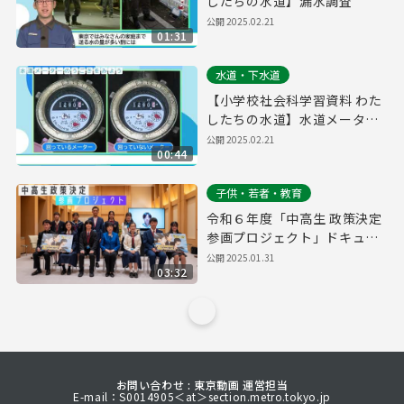
したちの水道】漏水調査
公開
2025.02.21
01:31
水道・下水道
【小学校社会科学習資料 わた
したちの水道】水道メータの
うごきをみよう
公開
2025.02.21
00:44
子供・若者・教育
令和６年度「中高生 政策決定
参画プロジェクト」ドキュメ
ンタリー映像（Short ver.）
公開
2025.01.31
03:32
お問い合わせ : 東京動画 運営担当
E-mail：S0014905＜at＞section.metro.tokyo.jp