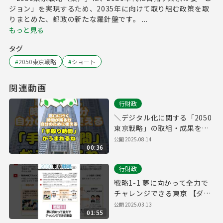
ジョン」を実現するため、2035年に向けて取り組む政策を取
りまとめた、都政の新たな羅針盤です。 ...
もっと見る
タグ
#
2050東京戦略
#
ショート
関連動画
行財政
＼デジタル化に関する「2050
東京戦略」の取組・成果をご
紹介！／
公開
2025.08.14
00:36
行財政
戦略1-1 夢に向かって全力で
チャレンジできる東京 【ダイ
バーシティ】
公開
2025.03.13
01:55