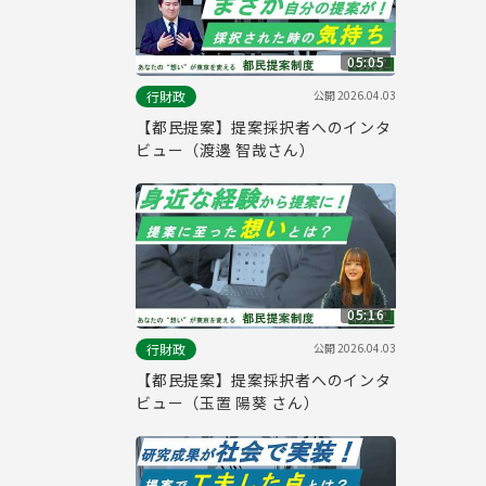
05:05
公開
2026.04.03
行財政
【都民提案】提案採択者へのインタ
ビュー（渡邊 智哉さん）
05:16
公開
2026.04.03
行財政
【都民提案】提案採択者へのインタ
ビュー（玉置 陽葵 さん）