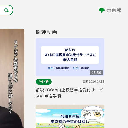
関連動画
05:30
公開
2026.05.14
行財政
都税のWeb口座振替申込受付サービ
スの申込手順