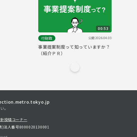
00:53
公開
2026.04.03
行財政
事業提案制度って知っていますか？
（紹介ＰＲ）
tion.metro.tokyo.jp
さい。
方針
投稿コーナー
表)
法人番号8000020130001
erved.