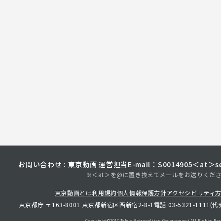
お問い合わせ : 東京動画 運営担当
E-mail：S0014905＜at＞sec
※＜at＞を@に置き換えてメールをお送りくだ
東京動画とは
利用規約
個人情報保護方針
アクセシビリティ
東京都庁 〒163-8001 東京都新宿区西新宿2-8-1
電話 03-5321-1111(代
Copyright©︎2017 Tokyo Metropolitan
Government.All Rights Res