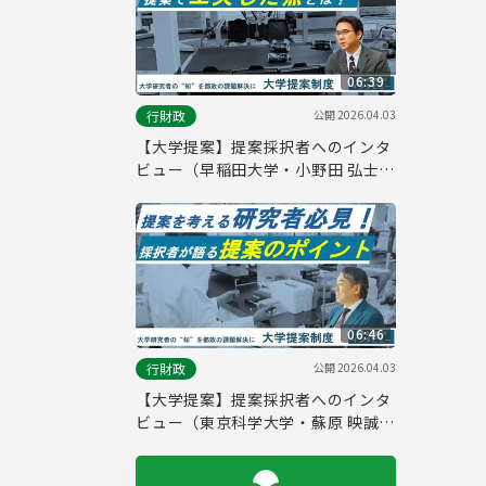
06:39
公開
2026.04.03
行財政
【大学提案】提案採択者へのインタ
ビュー（早稲田大学・小野田 弘士
氏）
06:46
公開
2026.04.03
行財政
【大学提案】提案採択者へのインタ
ビュー（東京科学大学・蘇原 映誠
氏）