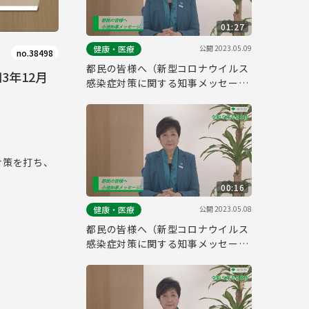
01:27
公開
2023.05.09
健康・医療
no.38498
都民の皆様へ（新型コロナウイルス
3年12月
感染症対策に関する知事メッセージ
手話付き 令和5年5月8日）
対策を打ち、
00:16
公開
2023.05.08
健康・医療
都民の皆様へ（新型コロナウイルス
感染症対策に関する知事メッセージ
15秒版 令和5年5月8日）