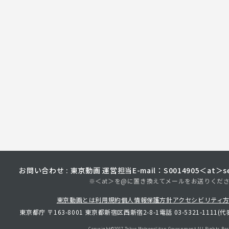
お問い合わせ : 東京動画 運営担当
E-mail：S0014905＜at＞sec
※＜at＞を@に置き換えてメールをお送りくだ
東京動画とは
利用規約
個人情報保護方針
アクセシビリティ
東京都庁 〒163-8001 東京都新宿区西新宿2-8-1
電話 03-5321-1111(代
Copyright©︎2017 Tokyo Metropolitan
Government.All Rights Res