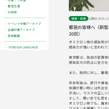
都営交通
行財政
健康・医療
公開日 2021.12
イベント中継アーカイブ
都民の皆様へ（新型
会議中継アーカイブ
20日）
研修動画
オミクロン株の感染例が
感染力が強いと言われて
FOREIGN LANGUAGE
東京都は、独自の変異株
感染拡大の防止に全力を
また、政府に対し、厳格
年末年始は、旅行や帰省
体調が悪い時には外出を
手洗い、マスクの正しい
そして、寒い冬でも窓を
オミクロン株でも、基本
ワクチンを接種していな