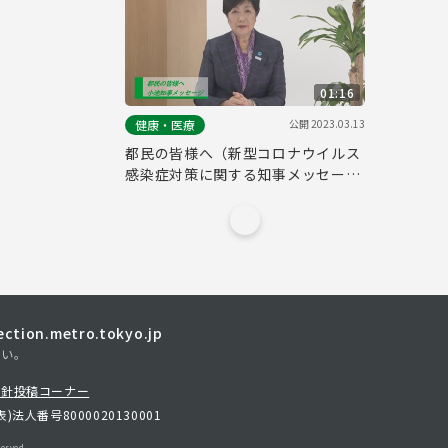
01:16
公開
2023.03.13
健康・医療
都民の皆様へ（新型コロナウイルス
感染症対策に関する知事メッセージ
令和5年3月13日）
tion.metro.tokyo.jp
さい。
方針
投稿コーナー
表)
法人番号8000020130001
erved.