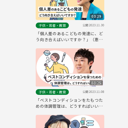
03:29
公開
2023.11.30
子供・若者・教育
「個人差のあるこどもの発達に、ど
う向き合えばいいですか？」（恵泉
女学園大学 学長 大日向 雅美さん）
～東京都こども・子育てお悩み相談
室～
03:25
公開
2023.11.08
子供・若者・教育
「ベストコンディションをたもつた
めの体調管理は、どうすればいいで
すか？」（タレント 小林よしひささ
ん）～東京都こども・子育てお悩み
相談室～