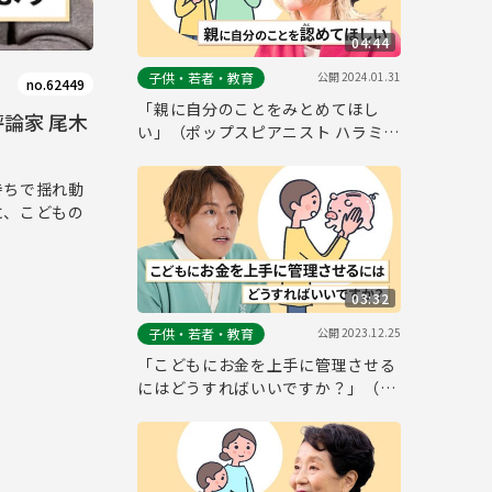
04:44
公開
2024.01.31
子供・若者・教育
no.62449
「親に自分のことをみとめてほし
論家 尾木
い」（ポップスピアニスト ハラミち
ゃんさん）～東京都こども・子育て
お悩み相談室～
持ちで揺れ動
に、こどもの
03:32
公開
2023.12.25
子供・若者・教育
「こどもにお金を上手に管理させる
にはどうすればいいですか？」（タ
レント 杉浦 太陽さん）～東京都こ
ども・子育てお悩み相談室～