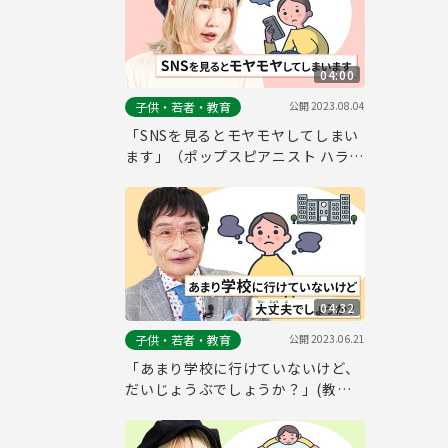
04:00
公開
2023.08.04
子供・若者・教育
「SNSを見るとモヤモヤしてしまい
ます」（ポップスピアニスト ハラミ
ちゃんさん）～東京都こども・子育
てお悩み相談室～
04:32
公開
2023.06.21
子供・若者・教育
「あまり学校に行けていないけど、
だいじょうぶでしょうか？」(教育
評論家 尾木直樹さん）〜東京都こど
も・子育てお悩み相談室〜