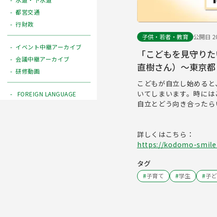
都営交通
行財政
子供・若者・教育
公開日 20
イベント中継アーカイブ
「こどもを見守りた
会議中継アーカイブ
直樹さん）〜東京都
研修動画
こどもが自立し始めると
いてしまいます。時には
FOREIGN LANGUAGE
自立とどう向き合ったら
詳しくはこちら：
https://kodomo-smile.
タグ
#
子育て
#
学生
#
子ど