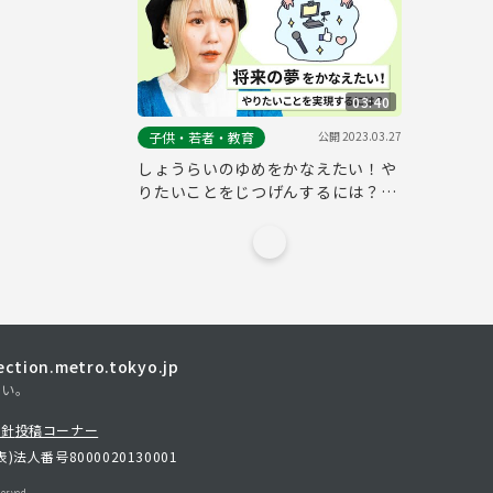
03:40
公開
2023.03.27
子供・若者・教育
しょうらいのゆめをかなえたい！や
りたいことをじつげんするには？
（ポップスピアニスト ハラミちゃん
さん）～東京都こども・子育てお悩
み相談室～
tion.metro.tokyo.jp
さい。
方針
投稿コーナー
表)
法人番号8000020130001
erved.