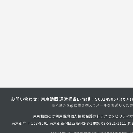
お問い合わせ : 東京動画 運営担当
E-mail：S0014905＜at＞sec
※＜at＞を@に置き換えてメールをお送りくだ
東京動画とは
利用規約
個人情報保護方針
アクセシビリティ
東京都庁 〒163-8001 東京都新宿区西新宿2-8-1
電話 03-5321-1111(代
Copyright©︎2017 Tokyo Metropolitan
Government.All Rights Res