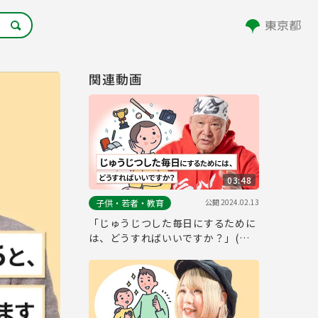
関連動画
03:48
公開
2024.02.13
子供・若者・教育
「じゅうじつした毎日にするために
は、どうすればいいですか？」(ア
ニマル浜口トレーニングジム会長、
元プロレスラー アニマル浜口さん）
～東京都こども・子育てお悩み相談
室～