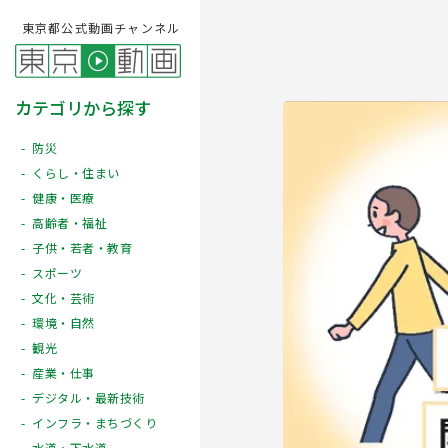
東京都公式動画チャンネル
カテゴリから探す
防災
くらし・住まい
健康・医療
高齢者・福祉
子供・若者・教育
スポーツ
文化・芸術
Play
環境・自然
観光
産業・仕事
デジタル・最新技術
インフラ・まちづくり
水道・下水道