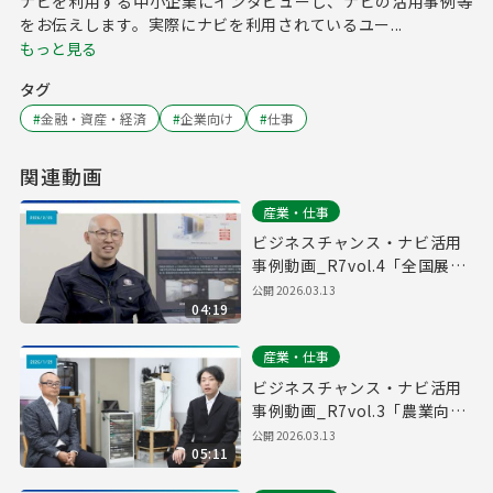
ナビを利用する中小企業にインタビューし、ナビの活用事例等
をお伝えします。実際にナビを利用されているユー...
もっと見る
タグ
#
金融・資産・経済
#
企業向け
#
仕事
関連動画
産業・仕事
ビジネスチャンス・ナビ活用
事例動画_R7vol.4「全国展開
しているサービスで薄手なエ
公開
2026.03.13
04:19
リアをカバーするために活
用」
産業・仕事
ビジネスチャンス・ナビ活用
事例動画_R7vol.3「農業向け
システム開発の協業先を探す
公開
2026.03.13
05:11
ために活用」