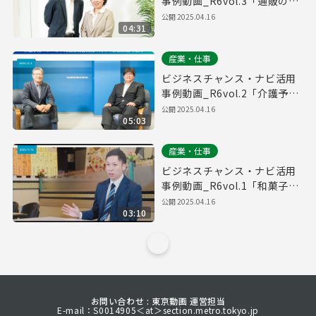
事例動画_R6vol.3「通販の主
要商品探しで活用」
公開
2025.04.16
04:31
産業・仕事
ビジネスチャンス・ナビ活用
事例動画_R6vol.2「介護予
防・リハビリ用運動機器開発
公開
2025.04.16
05:03
のための部品調達で活用」
産業・仕事
ビジネスチャンス・ナビ活用
事例動画_R6vol.1「和菓子屋
が資材調達探しに活用」
公開
2025.04.16
03:10
お問い合わせ : 東京動画 運営担当
E-mail：S0014905＜at＞section.metro.tokyo.jp