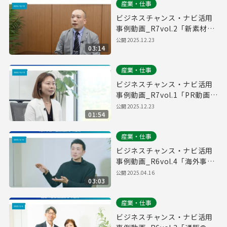
産業・仕事
ビジネスチャンス・ナビ活用
事例動画_R7vol.2「新素材開
発の協業先探しで活用」
公開
2025.12.23
03:14
産業・仕事
ビジネスチャンス・ナビ活用
事例動画_R7vol.1「PR動画制
作先探しで活用」
公開
2025.12.23
01:54
産業・仕事
ビジネスチャンス・ナビ活用
事例動画_R6vol.4「海外事業
の協業先探しで活用」
公開
2025.04.16
03:03
産業・仕事
ビジネスチャンス・ナビ活用