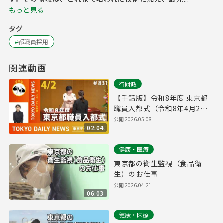
もっと見る
タグ
#
都職員採用
関連動画
行財政
【手話版】令和8年度 東京都
職員入都式（令和8年4月2日
東京デイリーニュース
公開
2026.05.08
02:04
No.831）
健康・医療
東京都の衛生監視（食品衛
生）のお仕事
公開
2026.04.21
06:03
健康・医療