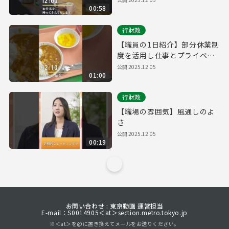
00:58
行財政
【職員の1日紹介】部分休業制
度を活用し仕事とプライベー
トを両立
公開
2025.12.05
01:00
行財政
【職場の雰囲気】風通しのよ
さ
公開
2025.12.05
00:19
お問い合わせ : 東京動画 運営担当
E-mail：S0014905＜at＞section.metro.tokyo.jp
※＜at＞を@に置き換えてメールをお送りください。