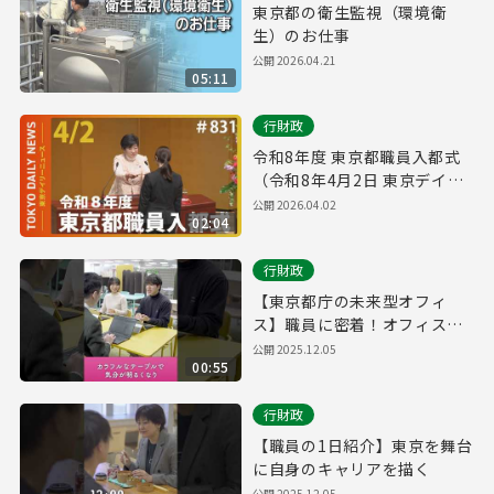
東京都の衛生監視（環境衛
生）のお仕事
公開
2026.04.21
05:11
行財政
令和8年度 東京都職員入都式
（令和8年4月2日 東京デイリ
ーニュース No.831）
公開
2026.04.02
02:04
行財政
【東京都庁の未来型オフィ
ス】職員に密着！オフィスツ
アー
公開
2025.12.05
00:55
行財政
【職員の1日紹介】東京を舞台
に自身のキャリアを描く
公開
2025.12.05