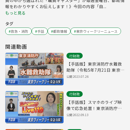
員の中から選ばれた「職員キャスター」が毎週金曜日、都政情
報をわかりやすくお伝えします！》今回の内容「自...
もっと見る
タグ
#
救急・消防
#
手話
#
都政情報
#
東京ウィークリーニュース
関連動画
行財政
【手話版】東京消防庁水難救
助隊（令和5年7月21日 東京ウ
ィークリーニュース No.90）
公開
2023.07.26
02:19
行財政
【手話版】スマホのライブ映
像で応急処置！東京消防庁
「Live119」（令和4年9月10
公開
2022.09.13
02:18
日 東京ウィークリーニュース
No.48）