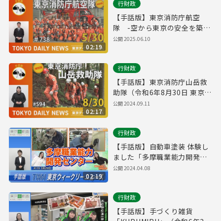
行財政
【手話版】東京消防庁航空
隊 -空から東京の安全を築
く-（令和7年5月30日 東京デ
公開
2025.06.10
02:19
イリーニュース特別版）
行財政
【手話版】東京消防庁山岳救
助隊（令和6年8月30日 東京デ
イリーニュース特別版）
公開
2024.09.11
02:17
行財政
【手話版】自動車塗装 体験し
ました「多摩職業能力開発セ
ンター」（令和6年3月29日 東
公開
2024.04.08
02:19
京ウィークリーニュース
No.119）
行財政
【手話版】手づくり雑貨