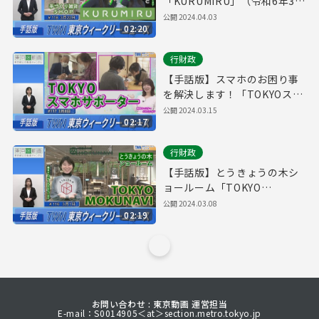
「KURUMIRU」（令和6年3月
22日 東京ウィークリーニュー
公開
2024.04.03
02:20
ス No.118）
行財政
【手話版】スマホのお困り事
を解決します！「TOKYOスマ
ホサポーター」（令和6年3月
公開
2024.03.15
02:17
8日 東京ウィークリーニュー
ス No.117）
行財政
【手話版】とうきょうの木シ
ョールーム「TOKYO
MOKUNAVI」（令和6年3月1
公開
2024.03.08
02:19
日 東京ウィークリーニュース
No.116）
お問い合わせ : 東京動画 運営担当
E-mail：S0014905＜at＞section.metro.tokyo.jp