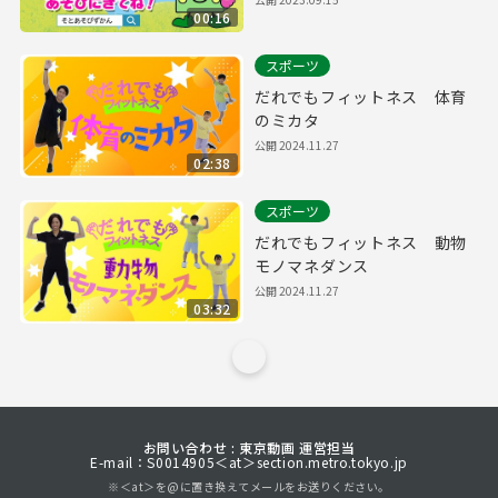
00:16
スポーツ
だれでもフィットネス 体育
のミカタ
公開
2024.11.27
02:38
スポーツ
だれでもフィットネス 動物
モノマネダンス
公開
2024.11.27
03:32
お問い合わせ : 東京動画 運営担当
E-mail：S0014905＜at＞section.metro.tokyo.jp
※＜at＞を@に置き換えてメールをお送りください。