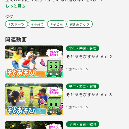
もっと見る
タグ
#
スポーツ
#
子育て
#
子ども
#
健康づくり
関連動画
子供・若者・教育
そとあそびずかん Vol.２
公開
2023.09.15
06:48
子供・若者・教育
そとあそびずかん Vol.３
公開
2023.09.15
07:28
子供・若者・教育