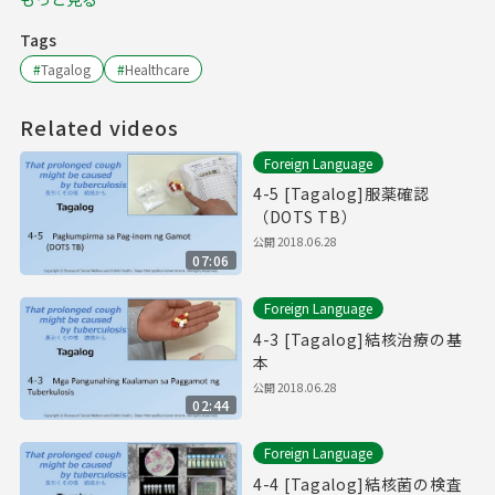
Tags
#
Tagalog
#
Healthcare
Related videos
Foreign Language
4-5 [Tagalog]服薬確認
（DOTS TB）
公開
2018.06.28
07:06
Foreign Language
4-3 [Tagalog]結核治療の基
本
公開
2018.06.28
02:44
Foreign Language
4-4 [Tagalog]結核菌の検査