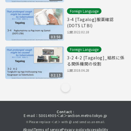
Foreign Language
3-4 [Tagalog]服薬確認
(DOTS LTBI)
公開
2022.02.18
03:50
Foreign Language
3-2 4-2 [Tagalog]_結核に係
る関係機関の役割
公開
2018.06.28
02:13
Contact :
E-mail：S0014905＜at＞section.metro.tokyo.jp
※Please replace ＜at＞ with @ and send us an email.
About
Terms of service
Privacy policy
Accessibility