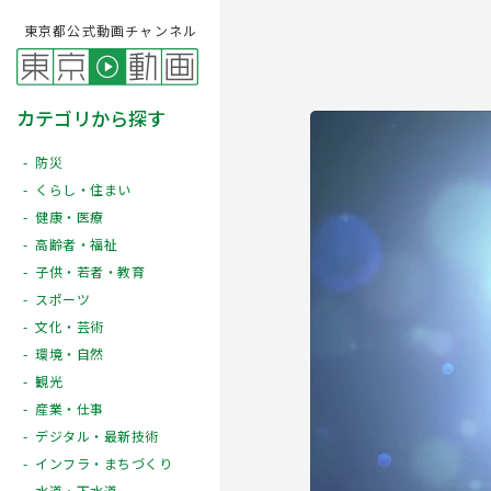
東京都公式動画チャンネル
カテゴリから探す
防災
くらし・住まい
健康・医療
高齢者・福祉
子供・若者・教育
スポーツ
文化・芸術
Play
環境・自然
観光
産業・仕事
デジタル・最新技術
インフラ・まちづくり
水道・下水道