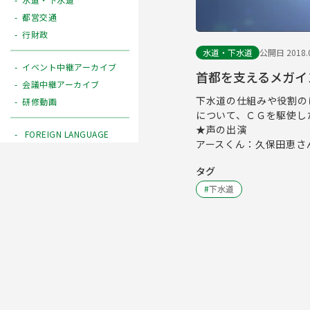
都営交通
行財政
水道・下水道
公開日 2018.0
イベント中継アーカイブ
首都を支えるメガイ
会議中継アーカイブ
下水道の仕組みや役割の
研修動画
について、ＣＧを駆使し
★声の出演
FOREIGN LANGUAGE
アースくん：久保田恵さ
タグ
#
下水道