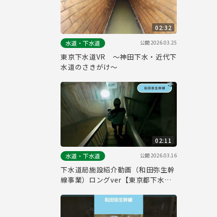
02:32
公開
2026.03.25
水道・下水道
東京下水道VR ～神田下水・近代下
水道のさきがけ～
02:11
公開
2026.03.16
水道・下水道
下水道局施設紹介動画（和田弥生幹
線事業）ロングver【東京都下水道
局】