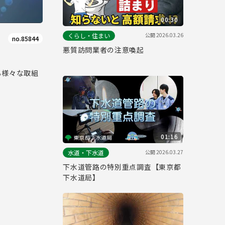
00:30
公開
2026.03.26
くらし・住まい
no.85844
悪質訪問業者の注意喚起
る様々な取組
01:16
公開
2026.03.27
水道・下水道
下水道管路の特別重点調査【東京都
下水道局】