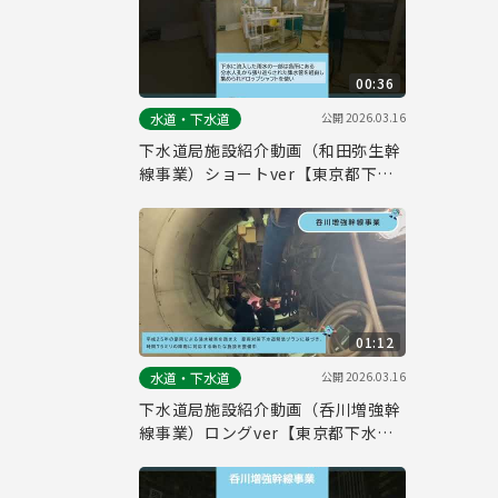
00:36
公開
2026.03.16
水道・下水道
下水道局施設紹介動画（和田弥生幹
線事業）ショートver【東京都下水
道局】
01:12
公開
2026.03.16
水道・下水道
下水道局施設紹介動画（呑川増強幹
線事業）ロングver【東京都下水道
局】