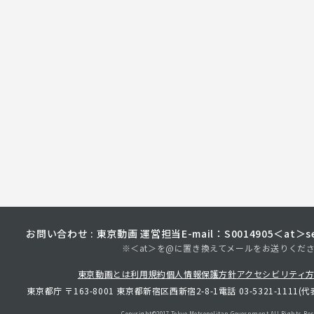
お問い合わせ : 東京動画 運営担当
E-mail：S0014905＜at＞sec
※＜at＞を@に置き換えてメールをお送りくだ
東京動画とは
利用規約
個人情報保護方針
アクセシビリティ
東京都庁 〒163-8001 東京都新宿区西新宿2-8-1
電話 03-5321-1111(代
Copyright©︎2017 Tokyo Metropolitan
Government.All Rights Res