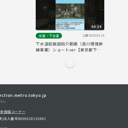
00:24
公開
2026.03.16
水道・下水道
下水道局施設紹介動画（呑川増強幹
線事業）ショートver【東京都下水
道局】
tion.metro.tokyo.jp
さい。
方針
投稿コーナー
表)
法人番号8000020130001
erved.