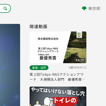
関連動画
04:25
公開
2026.05.12
環境・自然
第２回Tokyo-NbSアクションアワ
ード 大規模法人部門 最優秀賞取
組紹介（清水建設株式会社）