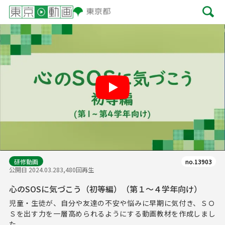
Play
研修動画
no.13903
公開日 2024.03.28
3,480回再生
心のSOSに気づこう（初等編）（第１～４学年向け）
児童・生徒が、自分や友達の不安や悩みに早期に気付き、ＳＯ
Ｓを出す力を一層高められるようにする動画教材を作成しまし
た。