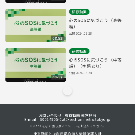
研修動画
心のSOSに気づこう（高等
編）
公開
2024.03.28
08:53
研修動画
心のSOSに気づこう（中等
編）（字幕あり）
公開
2024.03.28
07:13
お問い合わせ : 東京動画 運営担当
E-mail：S0014905＜at＞section.metro.tokyo.jp
※＜at＞を@に置き換えてメールをお送りください。
東京動画とは
利用規約
個人情報保護方針