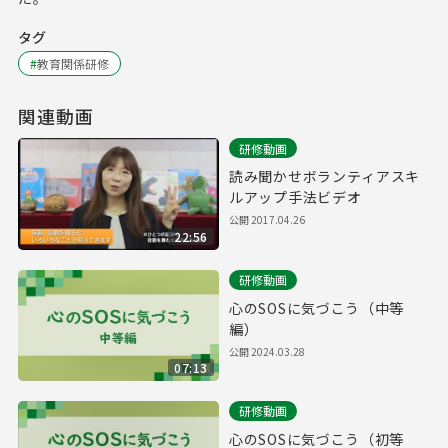
タグ
#
教育関係研修
関連動画
研修動画
読み聞かせボランティアスキ
ルアップ手法ビデオ
公開
2017.04.26
22:56
研修動画
心のSOSに気づこう（中等
編）
公開
2024.03.28
07:13
研修動画
心のSOSに気づこう（初等