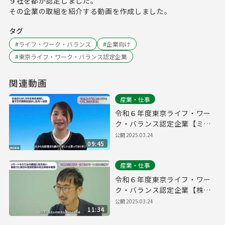
９社を都が認定しました。
その企業の取組を紹介する動画を作成しました。
タグ
#
ライフ・ワーク・バランス
#
企業向け
#
東京ライフ・ワーク・バランス認定企業
関連動画
産業・仕事
令和６年度東京ライフ・ワー
ク・バランス認定企業【ミラ
イウェブ株式会社】
公開
2025.03.24
09:45
産業・仕事
令和６年度東京ライフ・ワー
ク・バランス認定企業【株式
会社プログレス】
公開
2025.03.24
11:34