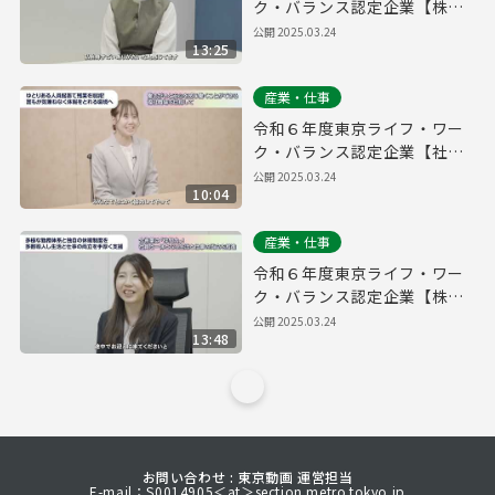
ク・バランス認定企業【株式
会社QOOLキャリア】
公開
2025.03.24
13:25
産業・仕事
令和６年度東京ライフ・ワー
ク・バランス認定企業【社会
福祉法人大三島育徳会】
公開
2025.03.24
10:04
産業・仕事
令和６年度東京ライフ・ワー
ク・バランス認定企業【株式
会社FIS】
公開
2025.03.24
13:48
お問い合わせ : 東京動画 運営担当
E-mail：S0014905＜at＞section.metro.tokyo.jp