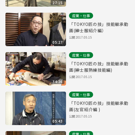
27:15
産業・仕事
「TOKYO匠の技」技能継承動
画(紳士服紹介編）
公開
2017.05.15
05:27
産業・仕事
「TOKYO匠の技」技能継承動
画(紳士服熟練技能編)
公開
2017.05.15
34:26
産業・仕事
「TOKYO匠の技」技能継承動
画(左官紹介編 )
公開
2017.05.15
05:43
産業・仕事